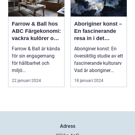
Farrow & Ball hos
Aboriginer konst –
ABC Färgekonomi:
En fascinerande
vackra kulörer och
resa in i det
miljömedvetenhet
australiska
Farrow & Ball är kända
Aboriginer konst: En
aboriginska
för sin engagemang
översiktlig studie av ett
kulturarvet
för hållbarhet och
fascinerande kulturarv
miljö...
Vad är aboriginer
konst och ...
22 januari 2024
18 januari 2024
Adress