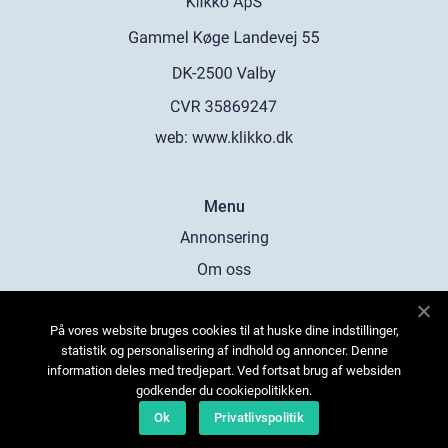
web:
www.klikko.dk
Menu
Annonsering
Om oss
Cookies
På vores website bruges cookies til at huske dine indstillinger,
Kontakta oss
statistik og personalisering af indhold og annoncer. Denne
Sitemap
information deles med tredjepart. Ved fortsat brug af websiden
godkender du cookiepolitikken.
Ok
Privatlivspolitik