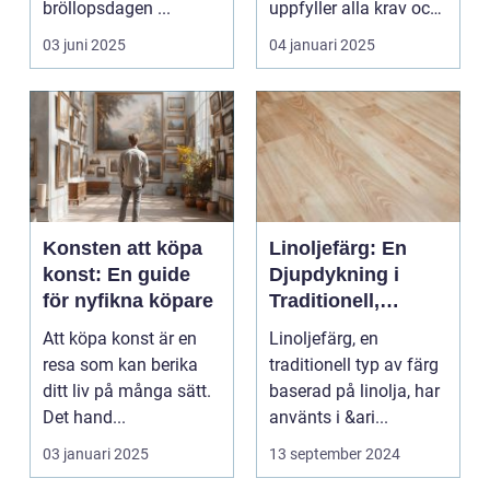
bröllopsdagen ...
uppfyller alla krav och
s...
03 juni 2025
04 januari 2025
Konsten att köpa
Linoljefärg: En
konst: En guide
Djupdykning i
för nyfikna köpare
Traditionell,
Naturlig och
Att köpa konst är en
Linoljefärg, en
Hållbar Målarfärg
resa som kan berika
traditionell typ av färg
ditt liv på många sätt.
baserad på linolja, har
Det hand...
använts i &ari...
03 januari 2025
13 september 2024