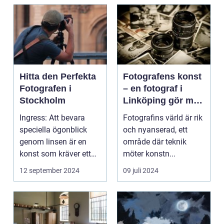
Hitta den Perfekta
Fotografens konst
Fotografen i
– en fotograf i
Stockholm
Linköping gör mer
än att bara trycka
Ingress: Att bevara
Fotografins värld är rik
på en knapp
speciella ögonblick
och nyanserad, ett
genom linsen är en
område där teknik
konst som kräver ett
möter konstn...
tr&au...
12 september 2024
09 juli 2024