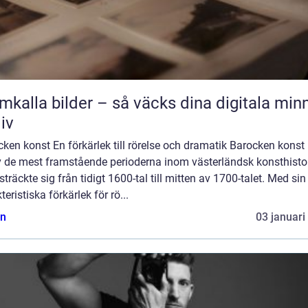
mkalla bilder – så väcks dina digitala min
liv
ken konst En förkärlek till rörelse och dramatik Barocken konst
v de mest framstående perioderna inom västerländsk konsthistor
träckte sig från tidigt 1600-tal till mitten av 1700-talet. Med sin
teristiska förkärlek för rö...
n
03 januari