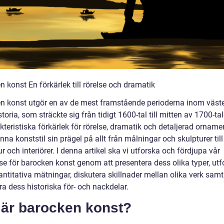
 konst En förkärlek till rörelse och dramatik
n konst utgör en av de mest framstående perioderna inom väst
toria, som sträckte sig från tidigt 1600-tal till mitten av 1700-ta
kteristiska förkärlek för rörelse, dramatik och detaljerad ornamen
nna konststil sin prägel på allt från målningar och skulpturer till
ur och interiörer. I denna artikel ska vi utforska och fördjupa vår
se för barocken konst genom att presentera dess olika typer, utf
ntitativa mätningar, diskutera skillnader mellan olika verk samt
a dess historiska för- och nackdelar.
 är barocken konst?