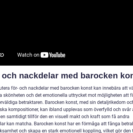
- och nackdelar med barocken ko
kutera för- och nackdelar med barocken konst kan innebära att 
a skönheten och det emotionella uttrycket mot möjligheten att fö
verväldiga betraktaren. Barocken konst, med sin detaljrikedom oc
ska kompositioner, kan ibland upplevas som överfylld och svår 
en samtidigt tillför den en visuell makt och kraft som få andra
ilar kan matcha. Barocken konst har en förmåga att fånga betra
samhet och skapa en stark emotionell koppling, vilket gör den ti