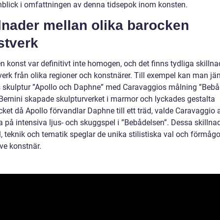
inblick i omfattningen av denna tidsepok inom konsten.
lnader mellan olika barocken
stverk
 konst var definitivt inte homogen, och det finns tydliga skillna
verk från olika regioner och konstnärer. Till exempel kan man j
s skulptur ”Apollo och Daphne” med Caravaggios målning ”Bebå
ernini skapade skulpturverket i marmor och lyckades gestalta
ket då Apollo förvandlar Daphne till ett träd, valde Caravaggio a
 på intensiva ljus- och skuggspel i ”Bebådelsen”. Dessa skillnad
, teknik och tematik speglar de unika stilistiska val och förmåg
ve konstnär.