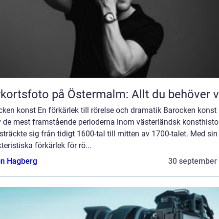
kortsfoto på Östermalm: Allt du behöver 
ken konst En förkärlek till rörelse och dramatik Barocken konst
v de mest framstående perioderna inom västerländsk konsthistor
träckte sig från tidigt 1600-tal till mitten av 1700-talet. Med sin
teristiska förkärlek för rö...
n Hagberg
30 september