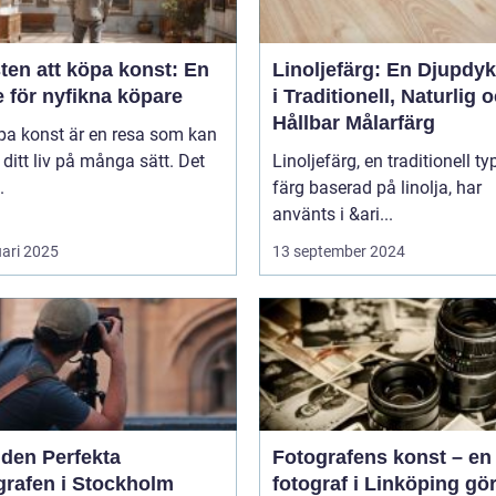
ten att köpa konst: En
Linoljefärg: En Djupdy
 för nyfikna köpare
i Traditionell, Naturlig 
Hållbar Målarfärg
pa konst är en resa som kan
 ditt liv på många sätt. Det
Linoljefärg, en traditionell ty
.
färg baserad på linolja, har
använts i &ari...
uari 2025
13 september 2024
 den Perfekta
Fotografens konst – en
grafen i Stockholm
fotograf i Linköping gö