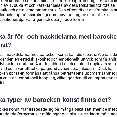
ken konst är en konststil som sträckte sig från tidigt 1600-tal til
n av 1700-talet och karaktäriseras av dess förkärlek för rörelse,
atik och detaljerad ornamentik. Den eftersträvar att framkalla s
lor och uppmärksamhet genom användning av dramatiska
sitioner, djärva färger och detaljerade former.
lka är för- och nackdelarna med barock
nst?
 och nackdelarna med barocken konst kan diskuteras. Å ena sid
uder den en estetisk skönhet och emotionellt uttryck som få andr
tstilar kan matcha. Å andra sidan kan den ibland upplevas som
ylld och svår att tolka på grund av sin detaljrikedom. Dock har
cken konst en förmåga att fånga betraktarens uppmärksamhet 
 en stark emotionell koppling, vilket gör den till en imponerand
stil.
ka typer av barocken konst finns det?
cken konst manifesterade sig på många olika sätt, men de mest
trädande formerna var målningar och skulpturer. Inom målning