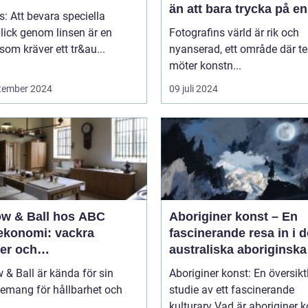
än att bara trycka på en
s: Att bevara speciella
knapp
lick genom linsen är en
Fotografins värld är rik och
som kräver ett tr&au...
nyanserad, ett område där te
möter konstn...
tember 2024
09 juli 2024
ow & Ball hos ABC
Aboriginer konst – En
ekonomi: vackra
fascinerande resa in i d
rer och
australiska aboriginska
ömedvetenhet
kulturarvet
 & Ball är kända för sin
Aboriginer konst: En översikt
emang för hållbarhet och
studie av ett fascinerande
.
kulturarv Vad är aboriginer konst