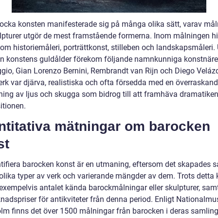
ocka konsten manifesterade sig på många olika sätt, varav mål
lpturer utgör de mest framstående formerna. Inom målningen hit
om historiemåleri, porträttkonst, stilleben och landskapsmåleri.
n konstens guldålder förekom följande namnkunniga konstnäre
gio, Gian Lorenzo Bernini, Rembrandt van Rijn och Diego Veláz
erk var djärva, realistiska och ofta försedda med en överraskan
ing av ljus och skugga som bidrog till att framhäva dramatiken
tionen.
ntitativa mätningar om barocken
st
ntifiera barocken konst är en utmaning, eftersom det skapades s
lika typer av verk och varierande mängder av dem. Trots detta 
å exempelvis antalet kända barockmålningar eller skulpturer, sam
nadspriser för antikviteter från denna period. Enligt Nationalm
lm finns det över 1500 målningar från barocken i deras samling,