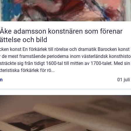
 adamsson konstnären som förenar
ättelse och bild
ken konst En förkärlek till rörelse och dramatik Barocken konst
v de mest framstående perioderna inom västerländsk konsthistor
träckte sig från tidigt 1600-tal till mitten av 1700-talet. Med sin
teristiska förkärlek för rö...
n
01 jul