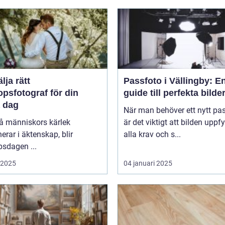
älja rätt
Passfoto i Vällingby: E
opsfotograf för din
guide till perfekta bilde
a dag
När man behöver ett nytt pa
vå människors kärlek
är det viktigt att bilden uppfy
erar i äktenskap, blir
alla krav och s...
psdagen ...
i 2025
04 januari 2025