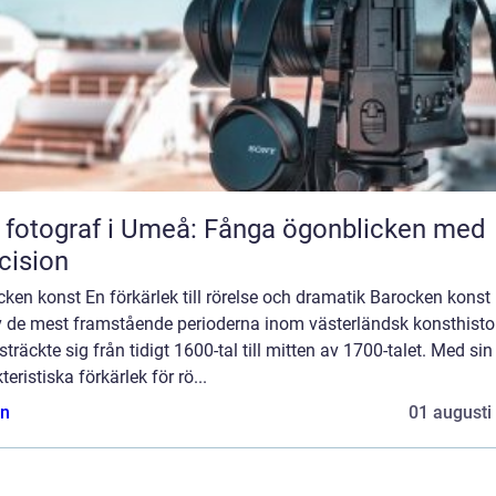
 fotograf i Umeå: Fånga ögonblicken med
cision
ken konst En förkärlek till rörelse och dramatik Barocken konst
v de mest framstående perioderna inom västerländsk konsthistor
träckte sig från tidigt 1600-tal till mitten av 1700-talet. Med sin
teristiska förkärlek för rö...
n
01 augusti