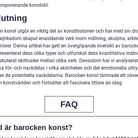
 imponerande konststil.
lutning
n konst utgör en viktig del av konsthistorien och har med sin d
aljrikedom skapat enastående verk inom målning, skulptur, arkit
riörer. Denna artikel har gett en övergripande översikt av barock
resenterat dess olika typer och utforskat dess kvantitativa mätn
skuterat skillnader mellan olika verk. Dessutom har vi analysera
ka för- och nackdelar, i vilka skönheten och det emotionella uttr
er de potentiella nackdelarna. Barocken konst lämnade ett oöver
 konstvärlden och fortsätter att fascinera tittare än idag.
FAQ
d är barocken konst?