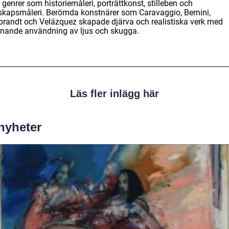
 genrer som historiemåleri, porträttkonst, stilleben och
skapsmåleri. Berömda konstnärer som Caravaggio, Bernini,
randt och Velázquez skapade djärva och realistiska verk med
nande användning av ljus och skugga.
Läs fler inlägg här
 nyheter