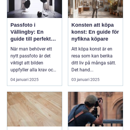
Passfoto i
Konsten att köpa
Vällingby: En
konst: En guide för
guide till perfekta
nyfikna köpare
bilder
När man behöver ett
Att köpa konst är en
nytt passfoto är det
resa som kan berika
viktigt att bilden
ditt liv på många sätt.
uppfyller alla krav och
Det hand...
s...
04 januari 2025
03 januari 2025