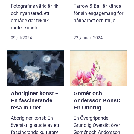
än att bara trycka
miljömedvetenhet
Fotografins värld är rik
Farrow & Ball är kända
på en knapp
och nyanserad, ett
för sin engagemang för
område där teknik
hållbarhet och miljö...
möter konstn...
09 juli 2024
22 januari 2024
Aboriginer konst –
Gomér och
En fascinerande
Andersson Konst:
resa in i det
En Utförlig
australiska
Översikt och
Aboriginer konst: En
En Övergripande,
aboriginska
Historisk
översiktlig studie av ett
Grundlig Översikt över
kulturarvet
Genomgång
fascinerande kulturarv
Gomér och Andersson