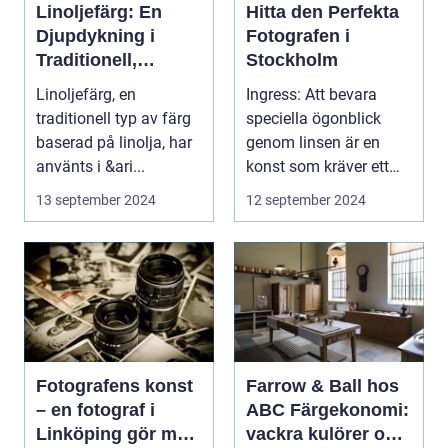
Linoljefärg: En
Hitta den Perfekta
Djupdykning i
Fotografen i
Traditionell,
Stockholm
Naturlig och
Linoljefärg, en
Ingress: Att bevara
Hållbar Målarfärg
traditionell typ av färg
speciella ögonblick
baserad på linolja, har
genom linsen är en
använts i &ari...
konst som kräver ett
tr&au...
13 september 2024
12 september 2024
Fotografens konst
Farrow & Ball hos
– en fotograf i
ABC Färgekonomi:
Linköping gör mer
vackra kulörer och