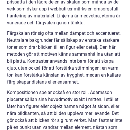
prissatta i den lägre delen av skalan som många av de
verk som dyker upp i webbutiker märks en omsorgsfull
hantering av materialet. Linjerna är medvetna, ytorna är
varierade och färgvalen genomtänkta.
Färgskalan rör sig ofta mellan dämpat och accentuerat.
Neutralare bakgrunder får sällskap av enstaka starkare
toner som drar blicken till en figur eller detalj. Den här
metoden gör att motiven känns sammanhållna utan att
bli platta. Kontraster används inte bara för att skapa
djup, utan också för att förstärka stämningen: en varm
ton kan förstärka känslan av trygghet, medan en kallare
färg skapar distans eller ensamhet.
Kompositionen spelar också en stor roll. Adamsson
placerar sällan sina huvudmotiv exakt i mitten. I stället
låter han figurer eller objekt hamna något åt sidan, eller
nära bildkanten, så att bilden upplevs mer levande. Det
gör också att blicken rör sig runt verket. Man fastnar inte
på en punkt utan vandrar mellan element, nästan som