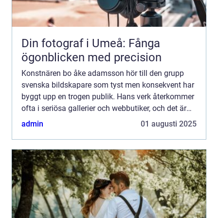
Din fotograf i Umeå: Fånga
ögonblicken med precision
Konstnären bo åke adamsson hör till den grupp
svenska bildskapare som tyst men konsekvent har
byggt upp en trogen publik. Hans verk återkommer
ofta i seriösa gallerier och webbutiker, och det är
ingen slump. Adamsson rör sig i gränslandet
admin
01 augusti 2025
mellan det ...