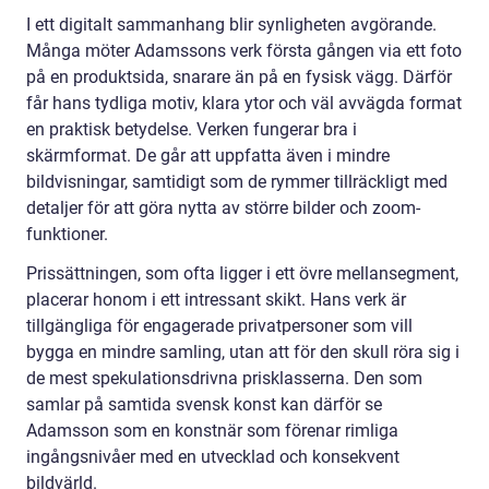
I ett digitalt sammanhang blir synligheten avgörande.
Många möter Adamssons verk första gången via ett foto
på en produktsida, snarare än på en fysisk vägg. Därför
får hans tydliga motiv, klara ytor och väl avvägda format
en praktisk betydelse. Verken fungerar bra i
skärmformat. De går att uppfatta även i mindre
bildvisningar, samtidigt som de rymmer tillräckligt med
detaljer för att göra nytta av större bilder och zoom-
funktioner.
Prissättningen, som ofta ligger i ett övre mellansegment,
placerar honom i ett intressant skikt. Hans verk är
tillgängliga för engagerade privatpersoner som vill
bygga en mindre samling, utan att för den skull röra sig i
de mest spekulationsdrivna prisklasserna. Den som
samlar på samtida svensk konst kan därför se
Adamsson som en konstnär som förenar rimliga
ingångsnivåer med en utvecklad och konsekvent
bildvärld.