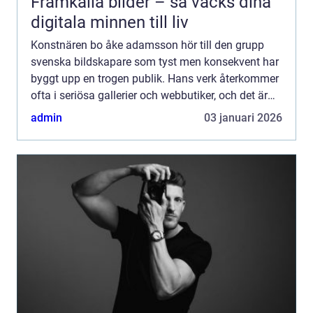
Framkalla bilder – så väcks dina
digitala minnen till liv
Konstnären bo åke adamsson hör till den grupp
svenska bildskapare som tyst men konsekvent har
byggt upp en trogen publik. Hans verk återkommer
ofta i seriösa gallerier och webbutiker, och det är
ingen slump. Adamsson rör sig i gränslandet
admin
03 januari 2026
mellan det ...