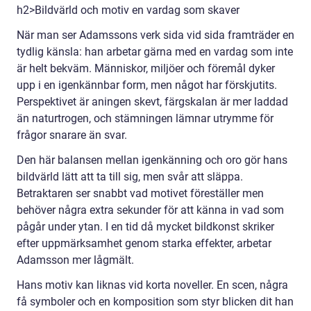
h2>Bildvärld och motiv en vardag som skaver
När man ser Adamssons verk sida vid sida framträder en
tydlig känsla: han arbetar gärna med en vardag som inte
är helt bekväm. Människor, miljöer och föremål dyker
upp i en igenkännbar form, men något har förskjutits.
Perspektivet är aningen skevt, färgskalan är mer laddad
än naturtrogen, och stämningen lämnar utrymme för
frågor snarare än svar.
Den här balansen mellan igenkänning och oro gör hans
bildvärld lätt att ta till sig, men svår att släppa.
Betraktaren ser snabbt vad motivet föreställer men
behöver några extra sekunder för att känna in vad som
pågår under ytan. I en tid då mycket bildkonst skriker
efter uppmärksamhet genom starka effekter, arbetar
Adamsson mer lågmält.
Hans motiv kan liknas vid korta noveller. En scen, några
få symboler och en komposition som styr blicken dit han