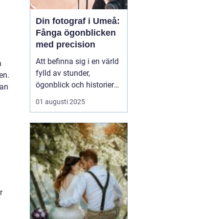
Din fotograf i Umeå:
Fånga ögonblicken
med precision
Att befinna sig i en värld
a
fylld av stunder,
en.
ögonblick och historier
kan
kan verkligen vara
01 augusti 2025
magiskt, särskilt när
dessa fångas genom
fotografins lins. I Umeå
finns det otaliga tillfällen
som är värda att f&o...
r