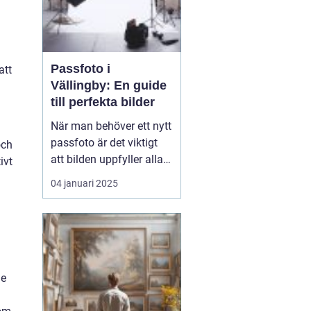
Passfoto i
att
Vällingby: En guide
till perfekta bilder
När man behöver ett nytt
passfoto är det viktigt
och
att bilden uppfyller alla
ivt
krav och standarder, och
04 januari 2025
det kan kännas
överväldigande för
många. I Vällingby finns
det flera alternativ för att
ta ett pass...
de