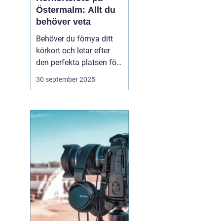
Östermalm: Allt du
behöver veta
Behöver du förnya ditt
körkort och letar efter
den perfekta platsen för
att ta ditt körkortsfoto?
30 september 2025
Då befinner du dig i rätt
del av Stockholm.
Östermalm erbjuder
många alternativ för att
få en ...