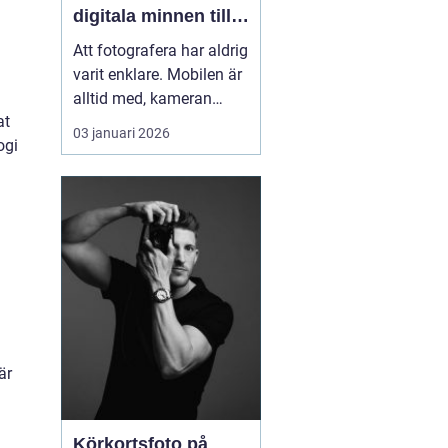
digitala minnen till
liv
Att fotografera har aldrig
varit enklare. Mobilen är
alltid med, kameran
at
fångar allt på några
03 januari 2026
ogi
sekunder och
minneskort rymmer
tusentals filer. Ändå är
många av våra
viktigaste stunder
gömda i map...
är
Körkortsfoto på