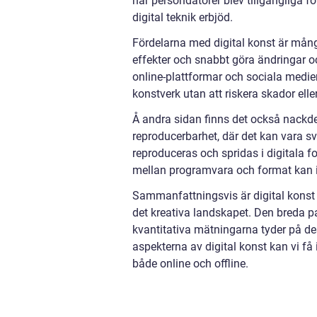
när persondatorer blev tillgängliga 
digital teknik erbjöd.
Fördelarna med digital konst är mång
effekter och snabbt göra ändringar o
online-plattformar och sociala medier
konstverk utan att riskera skador eller
Å andra sidan finns det också nackde
reproducerbarhet, där det kan vara svå
reproduceras och spridas i digitala 
mellan programvara och format kan inn
Sammanfattningsvis är digital kons
det kreativa landskapet. Den breda pa
kvantitativa mätningarna tyder på de
aspekterna av digital konst kan vi få
både online och offline.