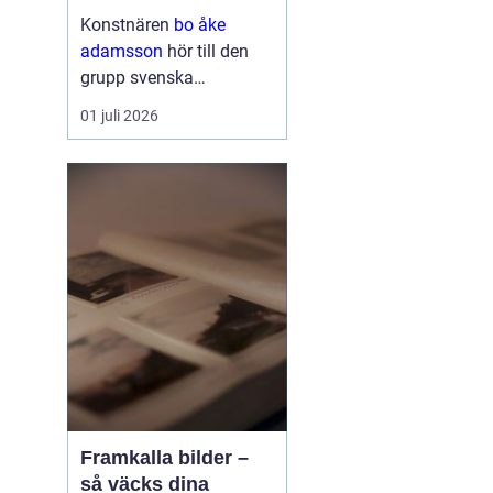
och bild
Konstnären
bo åke
adamsson
hör till den
grupp svenska
bildskapare som tyst
01 juli 2026
men konsekvent har
byggt upp en trogen
publik. Hans verk
återkommer ofta i
seriösa gallerier och
webbutiker, och det är
ingen slump. Ad...
Framkalla bilder –
så väcks dina