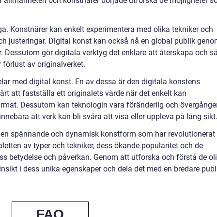
för allmänheten och konstnärer började utforska de möjligheter 
a. Konstnärer kan enkelt experimentera med olika tekniker och
ch justeringar. Digital konst kan också nå en global publik gen
. Dessutom gör digitala verktyg det enklare att återskapa och sä
 förlust av originalverket.
lar med digital konst. En av dessa är den digitala konstens
rt att fastställa ett originalets värde när det enkelt kan
format. Dessutom kan teknologin vara föränderlig och övergånge
ebära att verk kan bli svåra att visa eller uppleva på lång sikt
t en spännande och dynamisk konstform som har revolutionerat
letten av typer och tekniker, dess ökande popularitet och de
ss betydelse och påverkan. Genom att utforska och förstå de ol
 insikt i dess unika egenskaper och dela det med en bredare publ
FAQ