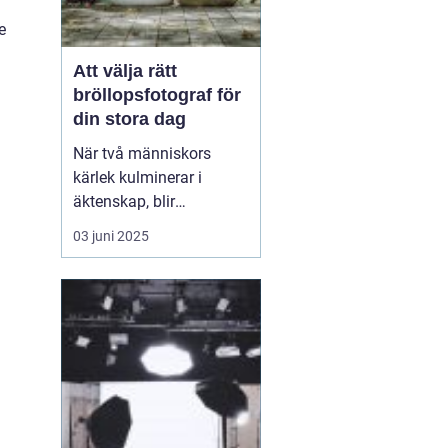
e
Att välja rätt
bröllopsfotograf för
din stora dag
När två människors
kärlek kulminerar i
äktenskap, blir
bröllopsdagen en av de
03 juni 2025
mest minnesvärda och
känslofyllda dagarna i
deras liv. Varje par
önskar att bevara dessa
ögonblick för att åte...