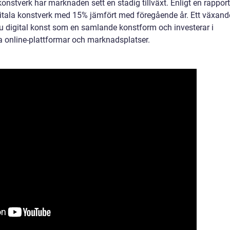
 konstverk har marknaden sett en stadig tillväxt. Enligt en rapport
gitala konstverk med 15% jämfört med föregående år. Ett växand
u digital konst som en samlande konstform och investerar i
a online-plattformar och marknadsplatser.