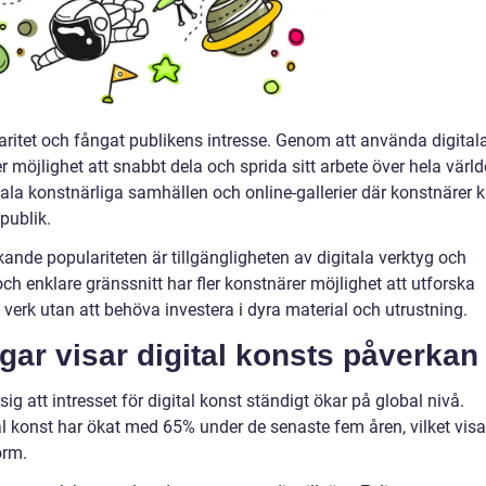
laritet och fångat publikens intresse. Genom att använda digital
 möjlighet att snabbt dela och sprida sitt arbete över hela värld
gitala konstnärliga samhällen och online-gallerier där konstnärer 
publik.
kande populariteten är tillgängligheten av digitala verktyg och
h enklare gränssnitt har fler konstnärer möjlighet att utforska
verk utan att behöva investera i dyra material och utrustning.
gar visar digital konsts påverkan
ig att intresset för digital konst ständigt ökar på global nivå.
tal konst har ökat med 65% under de senaste fem åren, vilket visa
orm.