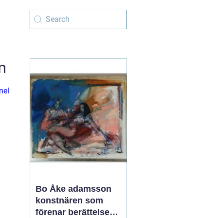
m
nel
Bo Åke adamsson
konstnären som
förenar berättelse