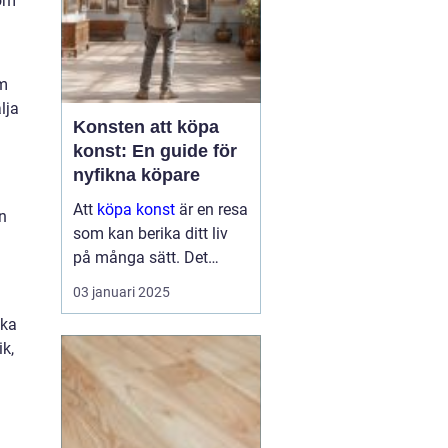
som
om
lja
Konsten att köpa
konst: En guide för
nyfikna köpare
Att
köpa konst
är en resa
n
som kan berika ditt liv
.
på många sätt. Det
handlar om mer än att
03 januari 2025
bara hänga en tavla på
ika
väggen. Det kan bli en
ik,
källa till inspirati...