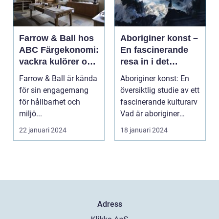
Farrow & Ball hos
Aboriginer konst –
ABC Färgekonomi:
En fascinerande
vackra kulörer och
resa in i det
miljömedvetenhet
australiska
Farrow & Ball är kända
Aboriginer konst: En
aboriginska
för sin engagemang
översiktlig studie av ett
kulturarvet
för hållbarhet och
fascinerande kulturarv
miljö...
Vad är aboriginer
konst och ...
22 januari 2024
18 januari 2024
Adress