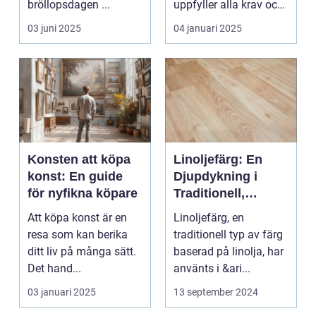
bröllopsdagen ...
uppfyller alla krav och
s...
03 juni 2025
04 januari 2025
Konsten att köpa
Linoljefärg: En
konst: En guide
Djupdykning i
för nyfikna köpare
Traditionell,
Naturlig och
Att köpa konst är en
Linoljefärg, en
Hållbar Målarfärg
resa som kan berika
traditionell typ av färg
ditt liv på många sätt.
baserad på linolja, har
Det hand...
använts i &ari...
03 januari 2025
13 september 2024