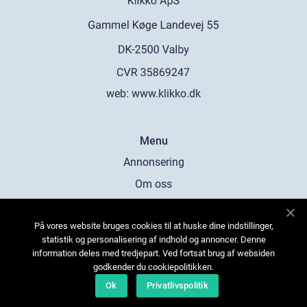
web:
www.klikko.dk
Menu
Annonsering
Om oss
Cookies
På vores website bruges cookies til at huske dine indstillinger,
Kontakta oss
statistik og personalisering af indhold og annoncer. Denne
Sitemap
information deles med tredjepart. Ved fortsat brug af websiden
godkender du cookiepolitikken.
Ok
Privatlivspolitik