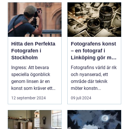
Hitta den Perfekta
Fotografens konst
Fotografen i
– en fotograf i
Stockholm
Linköping gör mer
än att bara trycka
Ingress: Att bevara
Fotografins värld är rik
på en knapp
speciella ögonblick
och nyanserad, ett
genom linsen är en
område där teknik
konst som kräver ett
möter konstn...
tr&au...
12 september 2024
09 juli 2024