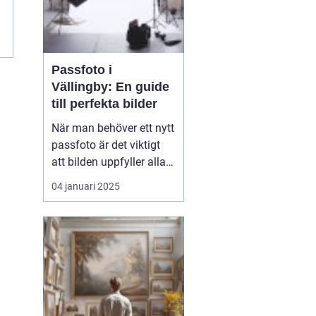
Passfoto i
Vällingby: En guide
till perfekta bilder
När man behöver ett nytt
passfoto är det viktigt
att bilden uppfyller alla
krav och standarder, och
04 januari 2025
det kan kännas
överväldigande för
många. I Vällingby finns
det flera alternativ för att
ta ett pass...