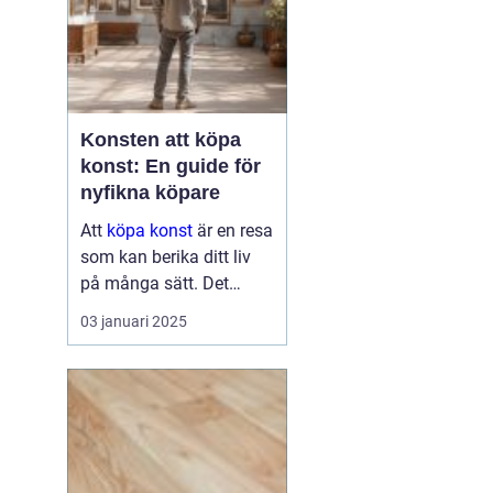
Konsten att köpa
konst: En guide för
nyfikna köpare
Att
köpa konst
är en resa
som kan berika ditt liv
på många sätt. Det
handlar om mer än att
03 januari 2025
bara hänga en tavla på
väggen. Det kan bli en
källa till inspirati...