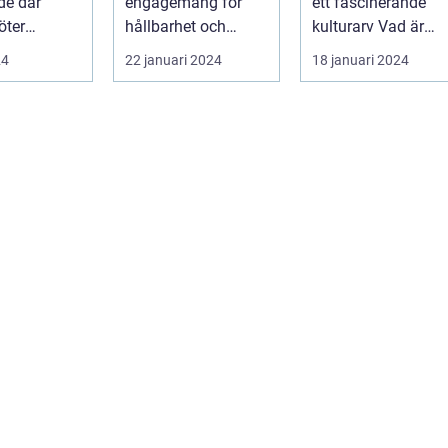
de där
engagemang för
ett fascinerande
et
kulturarvet
öter
hållbarhet och
kulturarv Vad är
miljö...
aboriginer konst
24
22 januari 2024
18 januari 2024
och ...