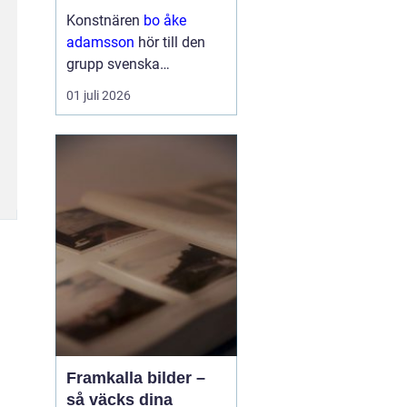
och bild
Konstnären
bo åke
adamsson
hör till den
grupp svenska
bildskapare som tyst
01 juli 2026
men konsekvent har
byggt upp en trogen
publik. Hans verk
återkommer ofta i
seriösa gallerier och
webbutiker, och det är
ingen slump. Ad...
Framkalla bilder –
så väcks dina