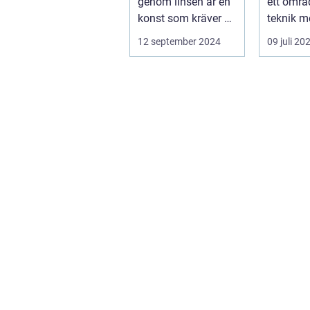
genom linsen är en
ett områ
knapp
konst som kräver ett
teknik m
tr&au...
konstn...
12 september 2024
09 juli 20