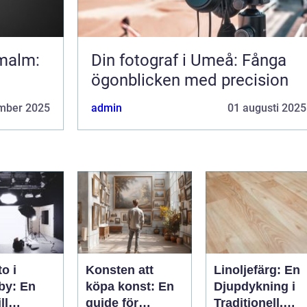
rmalm:
Din fotograf i Umeå: Fånga
ögonblicken med precision
mber 2025
admin
01 augusti 2025
o i
Konsten att
Linoljefärg: En
by: En
köpa konst: En
Djupdykning i
ll
guide för
Traditionell,