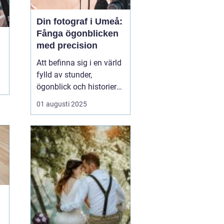
Din fotograf i Umeå:
Fånga ögonblicken
med precision
Att befinna sig i en värld
fylld av stunder,
ögonblick och historier
kan verkligen vara
01 augusti 2025
magiskt, särskilt när
dessa fångas genom
fotografins lins. I Umeå
finns det otaliga tillfällen
som är värda att f&o...