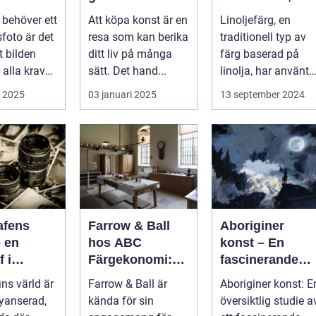
a bilder
nyfikna köpare
Naturlig och
behöver ett
Att köpa konst är en
Linoljefärg, en
Hållbar
sfoto är det
resa som kan berika
traditionell typ av
Målarfärg
tt bilden
ditt liv på många
färg baserad på
 alla krav
sätt. Det hand...
linolja, har använts 
&ari...
i 2025
03 januari 2025
13 september 2024
afens
Farrow & Ball
Aboriginer
– en
hos ABC
konst – En
f i
Färgekonomi:
fascinerande
ing gör
vackra kulörer
resa in i det
ins värld är
Farrow & Ball är
Aboriginer konst: E
att bara
och
australiska
nyanserad,
kända för sin
översiktlig studie a
på en
miljömedvetenh
aboriginska