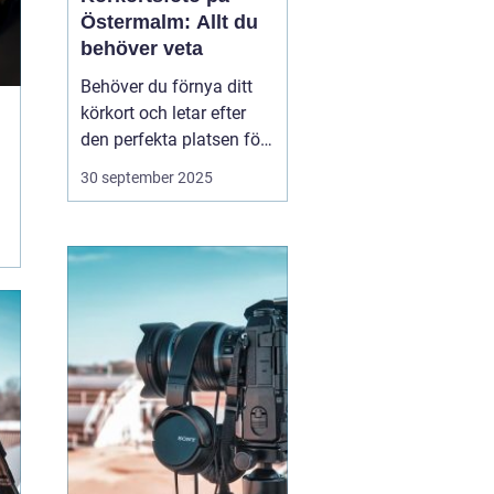
Östermalm: Allt du
behöver veta
Behöver du förnya ditt
körkort och letar efter
den perfekta platsen för
att ta ditt körkortsfoto?
30 september 2025
Då befinner du dig i rätt
del av Stockholm.
Östermalm erbjuder
många alternativ för att
få en ...