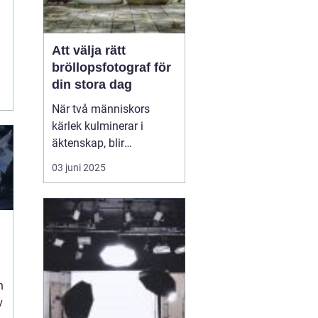
Att välja rätt
bröllopsfotograf för
i
din stora dag
När två människors
kärlek kulminerar i
äktenskap, blir
bröllopsdagen en av de
03 juni 2025
mest minnesvärda och
känslofyllda dagarna i
deras liv. Varje par
önskar att bevara dessa
ögonblick för att åte...
n
v