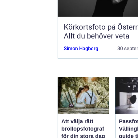
Körkortsfoto på Öste
Allt du behöver veta
Simon Hagberg
30 septe
Att välja rätt
Passfot
bröllopsfotograf
Välling
för din stora dag
guide ti