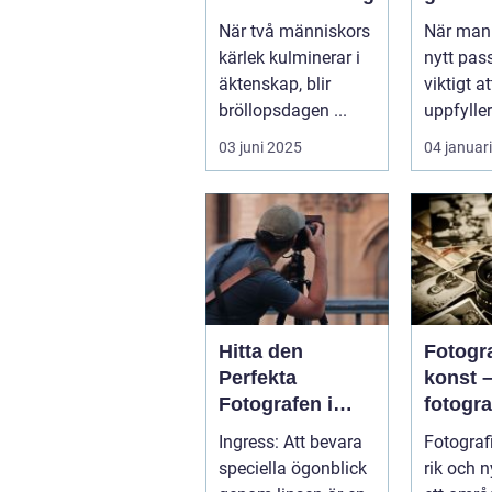
perfekt
När två människors
När man 
kärlek kulminerar i
nytt pas
äktenskap, blir
viktigt a
bröllopsdagen ...
uppfyller
och s...
03 juni 2025
04 januar
Hitta den
Fotogr
Perfekta
konst 
Fotografen i
fotogra
Stockholm
Linköp
Ingress: Att bevara
Fotograf
mer än 
speciella ögonblick
rik och 
trycka 