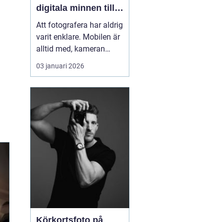
digitala minnen till
liv
Att fotografera har aldrig
varit enklare. Mobilen är
alltid med, kameran
fångar allt på några
03 januari 2026
sekunder och
minneskort rymmer
tusentals filer. Ändå är
många av våra
viktigaste stunder
gömda i map...
Körkortsfoto på