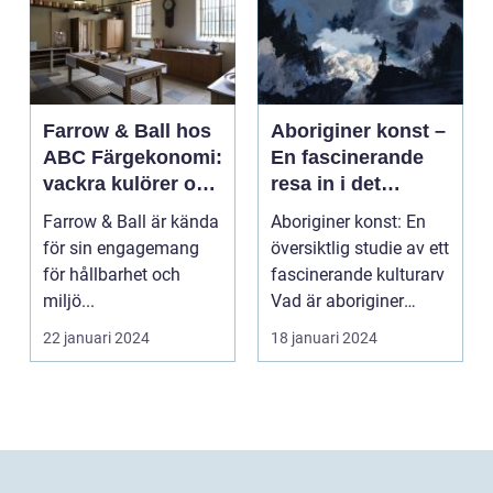
Farrow & Ball hos
Aboriginer konst –
ABC Färgekonomi:
En fascinerande
vackra kulörer och
resa in i det
miljömedvetenhet
australiska
Farrow & Ball är kända
Aboriginer konst: En
aboriginska
för sin engagemang
översiktlig studie av ett
kulturarvet
för hållbarhet och
fascinerande kulturarv
miljö...
Vad är aboriginer
konst och ...
22 januari 2024
18 januari 2024