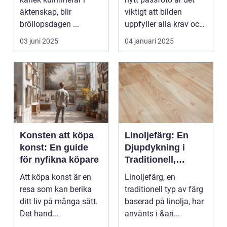
äktenskap, blir
viktigt att bilden
bröllopsdagen ...
uppfyller alla krav och
s...
03 juni 2025
04 januari 2025
Konsten att köpa
Linoljefärg: En
konst: En guide
Djupdykning i
för nyfikna köpare
Traditionell,
Naturlig och
Att köpa konst är en
Linoljefärg, en
Hållbar Målarfärg
resa som kan berika
traditionell typ av färg
ditt liv på många sätt.
baserad på linolja, har
Det hand...
använts i &ari...