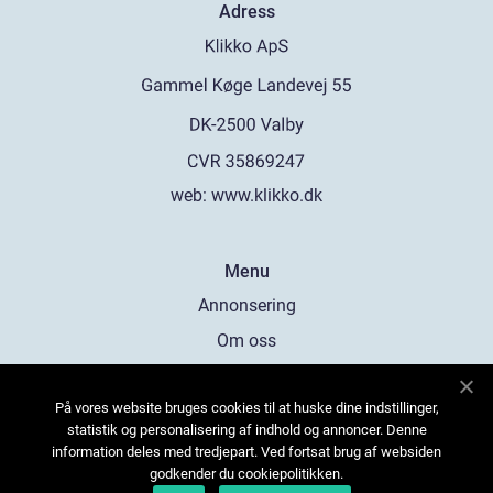
Adress
web:
www.klikko.dk
Menu
Annonsering
Om oss
Cookies
På vores website bruges cookies til at huske dine indstillinger,
Kontakta oss
statistik og personalisering af indhold og annoncer. Denne
Sitemap
information deles med tredjepart. Ved fortsat brug af websiden
godkender du cookiepolitikken.