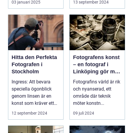
03 januari 2025
13 september 2024
Hitta den Perfekta
Fotografens konst
Fotografen i
– en fotograf i
Stockholm
Linköping gör mer
än att bara trycka
Ingress: Att bevara
Fotografins värld är rik
på en knapp
speciella ögonblick
och nyanserad, ett
genom linsen är en
område där teknik
konst som kräver ett
möter konstn...
tr&au...
12 september 2024
09 juli 2024