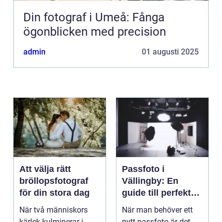
Din fotograf i Umeå: Fånga
ögonblicken med precision
admin
01 augusti 2025
Att välja rätt
Passfoto i
bröllopsfotograf
Vällingby: En
för din stora dag
guide till perfekta
bilder
När två människors
När man behöver ett
kärlek kulminerar i
nytt passfoto är det