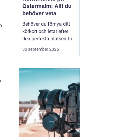
Östermalm: Allt du
behöver veta
Behöver du förnya ditt
ta
körkort och letar efter
den perfekta platsen för
att ta ditt körkortsfoto?
30 september 2025
Då befinner du dig i rätt
del av Stockholm.
h
Östermalm erbjuder
många alternativ för att
h
få en ...