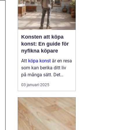
Konsten att köpa
konst: En guide för
nyfikna köpare
Att
köpa konst
är en resa
som kan berika ditt liv
på många sätt. Det
handlar om mer än att
03 januari 2025
bara hänga en tavla på
väggen. Det kan bli en
källa till inspirati...