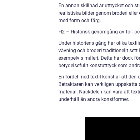
En annan skillnad är uttrycket och st
realistiska bilder genom broderi elle
med form och färg.
H2 – Historisk genomgång av för- oc
Under historiens gång har olika texti
vävning och broderi traditionellt set
exempelvis måleri. Detta har dock förä
betydelsefullt konstuttryck som andra
En fördel med textil konst är att den 
Betraktaren kan verkligen uppskatta o
material. Nackdelen kan vara att tex
underhåll än andra konstformer.