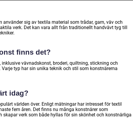
om använder sig av textila material som trådar, garn, väv och
aktila verk. Det kan vara allt från traditionellt handvävt tyg till
kniker.
konst finns det?
t, inklusive vävnadskonst, broderi, quiltning, stickning och
r. Varje typ har sin unika teknik och stil som konstnärerna
ärt idag?
populärt världen över. Enligt mätningar har intresset för textil
naste fem åren. Det finns nu många konstnärer som
och skapar verk som både hyllas för sin skönhet och konstnärliga