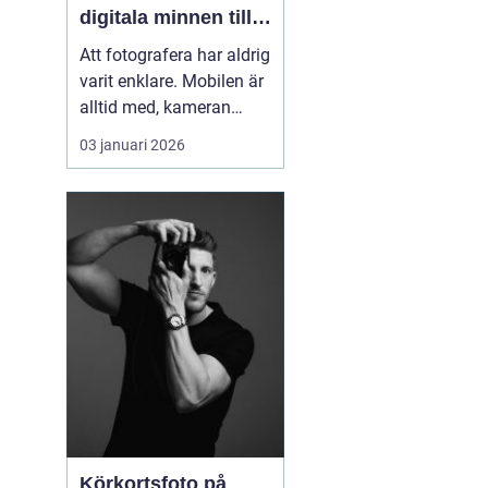
digitala minnen till
liv
Att fotografera har aldrig
varit enklare. Mobilen är
alltid med, kameran
fångar allt på några
03 januari 2026
sekunder och
minneskort rymmer
tusentals filer. Ändå är
många av våra
viktigaste stunder
gömda i map...
Körkortsfoto på