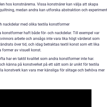
ilen hos konstnärerna. Vissa konstnärer kan välja att skapa
r quiltning, medan andra kan utforska abstraktion och experimen
h nackdelar med olika textila konstformer
la konstformer haft både för- och nackdelar. Till exempel var
t kvinnors arbete och ansågs inte vara lika högt värderat som
ndrats över tid, och idag betraktas textil konst som ett lika
 former av visuell konst.
ofta har en taktil kvalitet som andra konstformer inte har.
ch känna på konstverket på ett sätt som är unikt för textila
tila konstverk kan vara mer känsliga för slitage och behöva mer