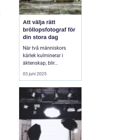
t
Att välja rätt
bröllopsfotograf för
din stora dag
När två människors
kärlek kulminerar i
äktenskap, blir
bröllopsdagen en av de
03 juni 2025
mest minnesvärda och
känslofyllda dagarna i
deras liv. Varje par
önskar att bevara dessa
ögonblick för att åte...