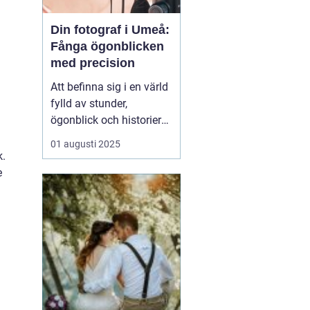
Din fotograf i Umeå:
Fånga ögonblicken
med precision
Att befinna sig i en värld
fylld av stunder,
ögonblick och historier
kan verkligen vara
01 augusti 2025
magiskt, särskilt när
k.
dessa fångas genom
e
fotografins lins. I Umeå
finns det otaliga tillfällen
som är värda att f&o...