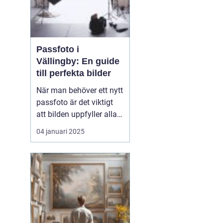
Passfoto i
Vällingby: En guide
till perfekta bilder
När man behöver ett nytt
passfoto är det viktigt
att bilden uppfyller alla
krav och standarder, och
04 januari 2025
det kan kännas
överväldigande för
många. I Vällingby finns
det flera alternativ för att
ta ett pass...