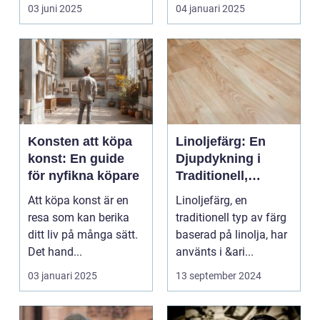
s...
03 juni 2025
04 januari 2025
Konsten att köpa
Linoljefärg: En
konst: En guide
Djupdykning i
för nyfikna köpare
Traditionell,
Naturlig och
Att köpa konst är en
Linoljefärg, en
Hållbar Målarfärg
resa som kan berika
traditionell typ av färg
ditt liv på många sätt.
baserad på linolja, har
Det hand...
använts i &ari...
03 januari 2025
13 september 2024