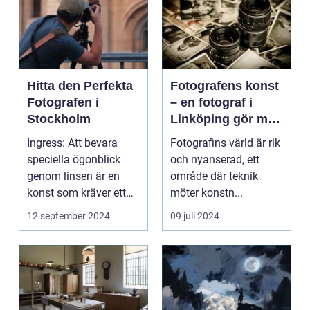
Hitta den Perfekta
Fotografens konst
Fotografen i
– en fotograf i
Stockholm
Linköping gör mer
än att bara trycka
Ingress: Att bevara
Fotografins värld är rik
på en knapp
speciella ögonblick
och nyanserad, ett
genom linsen är en
område där teknik
konst som kräver ett
möter konstn...
tr&au...
12 september 2024
09 juli 2024