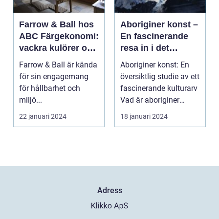
Farrow & Ball hos
Aboriginer konst –
ABC Färgekonomi:
En fascinerande
vackra kulörer och
resa in i det
miljömedvetenhet
australiska
Farrow & Ball är kända
Aboriginer konst: En
aboriginska
för sin engagemang
översiktlig studie av ett
kulturarvet
för hållbarhet och
fascinerande kulturarv
miljö...
Vad är aboriginer
konst och ...
22 januari 2024
18 januari 2024
Adress