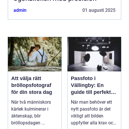
admin
01 augusti 2025
Att välja rätt
Passfoto i
bröllopsfotograf
Vällingby: En
för din stora dag
guide till perfekta
bilder
När två människors
När man behöver ett
kärlek kulminerar i
nytt passfoto är det
äktenskap, blir
viktigt att bilden
bröllopsdagen ...
uppfyller alla krav och