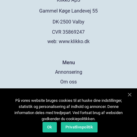
web:
www.klikko.dk
Menu
Annonsering
Om oss
Cookies
På vores website bruges cookies til at huske dine indstillinger,
Kontakta oss
statistik og personalisering af indhold og annoncer. Denne
Sitemap
information deles med tredjepart. Ved fortsat brug af websiden
godkender du cookiepolitikken.
Ok
Privatlivspolitik