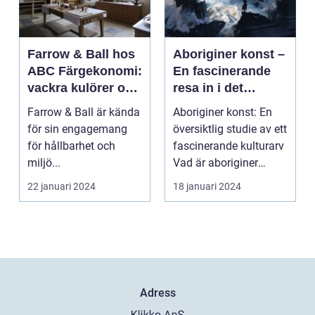
Farrow & Ball hos
Aboriginer konst –
ABC Färgekonomi:
En fascinerande
vackra kulörer och
resa in i det
miljömedvetenhet
australiska
Farrow & Ball är kända
Aboriginer konst: En
aboriginska
för sin engagemang
översiktlig studie av ett
kulturarvet
för hållbarhet och
fascinerande kulturarv
miljö...
Vad är aboriginer
konst och ...
22 januari 2024
18 januari 2024
Adress