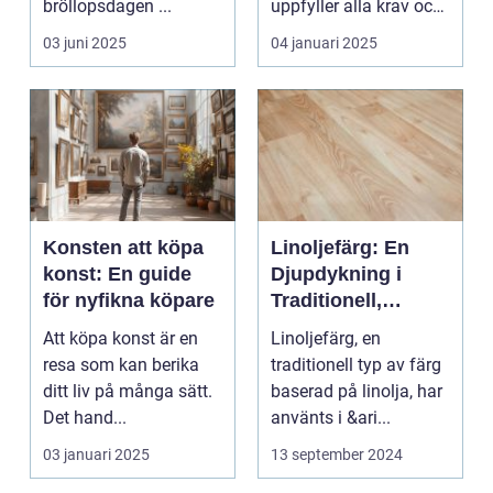
bröllopsdagen ...
uppfyller alla krav och
s...
03 juni 2025
04 januari 2025
Konsten att köpa
Linoljefärg: En
konst: En guide
Djupdykning i
för nyfikna köpare
Traditionell,
Naturlig och
Att köpa konst är en
Linoljefärg, en
Hållbar Målarfärg
resa som kan berika
traditionell typ av färg
ditt liv på många sätt.
baserad på linolja, har
Det hand...
använts i &ari...
03 januari 2025
13 september 2024