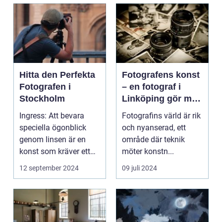
Hitta den Perfekta
Fotografens konst
Fotografen i
– en fotograf i
Stockholm
Linköping gör mer
än att bara trycka
Ingress: Att bevara
Fotografins värld är rik
på en knapp
speciella ögonblick
och nyanserad, ett
genom linsen är en
område där teknik
konst som kräver ett
möter konstn...
tr&au...
12 september 2024
09 juli 2024