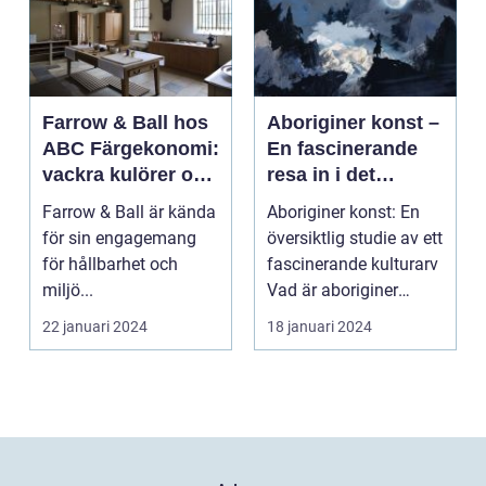
Farrow & Ball hos
Aboriginer konst –
ABC Färgekonomi:
En fascinerande
vackra kulörer och
resa in i det
miljömedvetenhet
australiska
Farrow & Ball är kända
Aboriginer konst: En
aboriginska
för sin engagemang
översiktlig studie av ett
kulturarvet
för hållbarhet och
fascinerande kulturarv
miljö...
Vad är aboriginer
konst och ...
22 januari 2024
18 januari 2024