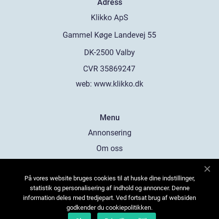
Adress
web:
www.klikko.dk
Menu
Annonsering
Om oss
Cookies
På vores website bruges cookies til at huske dine indstillinger,
Kontakta oss
statistik og personalisering af indhold og annoncer. Denne
Sitemap
information deles med tredjepart. Ved fortsat brug af websiden
godkender du cookiepolitikken.