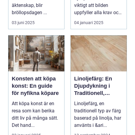
äktenskap, blir
viktigt att bilden
bröllopsdagen ...
uppfyller alla krav och
s...
03 juni 2025
04 januari 2025
Konsten att köpa
Linoljefärg: En
konst: En guide
Djupdykning i
för nyfikna köpare
Traditionell,
Naturlig och
Att köpa konst är en
Linoljefärg, en
Hållbar Målarfärg
resa som kan berika
traditionell typ av färg
ditt liv på många sätt.
baserad på linolja, har
Det hand...
använts i &ari...