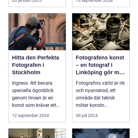
03 januari 2025
13 september 2024
Hitta den Perfekta
Fotografens konst
Fotografen i
– en fotograf i
Stockholm
Linköping gör mer
än att bara trycka
Ingress: Att bevara
Fotografins värld är rik
på en knapp
speciella ögonblick
och nyanserad, ett
genom linsen är en
område där teknik
konst som kräver ett
möter konstn...
tr&au...
12 september 2024
09 juli 2024