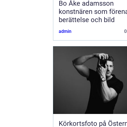
Bo Åke adamsson
konstnären som fören
berättelse och bild
admin
0
Körkortsfoto på Öste