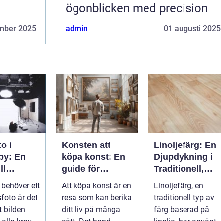
ögonblicken med precision
mber 2025
admin
01 augusti 2025
o i
Konsten att
Linoljefärg: En
by: En
köpa konst: En
Djupdykning i
ll
guide för
Traditionell,
a bilder
nyfikna köpare
Naturlig och
behöver ett
Att köpa konst är en
Linoljefärg, en
Hållbar
sfoto är det
resa som kan berika
traditionell typ av
Målarfärg
tt bilden
ditt liv på många
färg baserad på