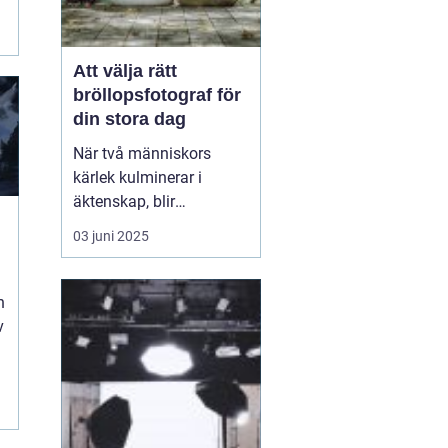
i
Att välja rätt
bröllopsfotograf för
din stora dag
När två människors
kärlek kulminerar i
äktenskap, blir
bröllopsdagen en av de
03 juni 2025
mest minnesvärda och
känslofyllda dagarna i
deras liv. Varje par
n
önskar att bevara dessa
v
ögonblick för att åte...