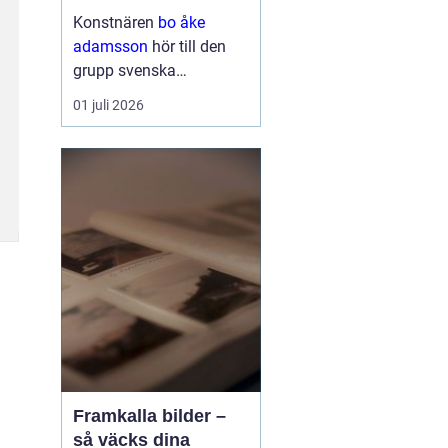
och bild
Konstnären
bo åke
adamsson
hör till den
grupp svenska
bildskapare som tyst
01 juli 2026
men konsekvent har
byggt upp en trogen
publik. Hans verk
återkommer ofta i
seriösa gallerier och
webbutiker, och det är
ingen slump. Ad...
Framkalla bilder –
så väcks dina