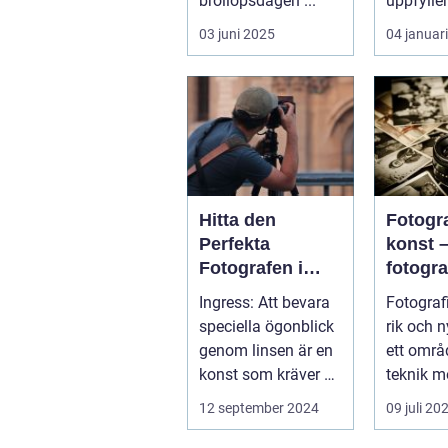
bröllopsdagen ...
uppfyller
och s...
03 juni 2025
04 januar
Hitta den
Fotogr
Perfekta
konst 
Fotografen i
fotogra
Stockholm
Linköp
Ingress: Att bevara
Fotograf
mer än 
speciella ögonblick
rik och 
trycka 
genom linsen är en
ett områ
knapp
konst som kräver ett
teknik m
tr&au...
konstn...
12 september 2024
09 juli 20