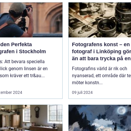
 den Perfekta
Fotografens konst – en
grafen i Stockholm
fotograf i Linköping gö
än att bara trycka på en
s: Att bevara speciella
knapp
lick genom linsen är en
Fotografins värld är rik och
som kräver ett tr&au...
nyanserad, ett område där te
möter konstn...
tember 2024
09 juli 2024