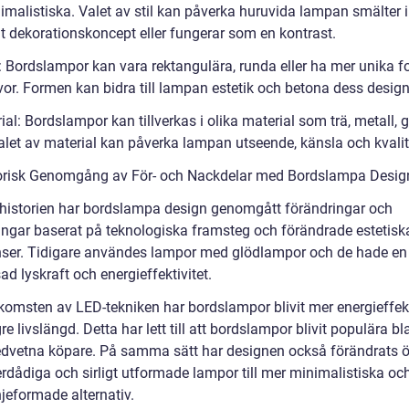
malistiska. Valet av stil kan påverka huruvida lampan smälter in
gt dekorationskoncept eller fungerar som en kontrast.
: Bordslampor kan vara rektangulära, runda eller ha mer unika f
vor. Formen kan bidra till lampan estetik och betona dess design
ial: Bordslampor kan tillverkas i olika material som trä, metall, g
Valet av material kan påverka lampan utseende, känsla och kvalit
orisk Genomgång av För- och Nackdelar med Bordslampa Desig
istorien har bordslampa design genomgått förändringar och
ringar baserat på teknologiska framsteg och förändrade estetisk
nser. Tidigare användes lampor med glödlampor och de hade en
d lyskraft och energieffektivitet.
omsten av LED-tekniken har bordslampor blivit mer energieffek
re livslängd. Detta har lett till att bordslampor blivit populära b
dvetna köpare. På samma sätt har designen också förändrats öv
erdådiga och sirligt utformade lampor till mer minimalistiska oc
jeformade alternativ.