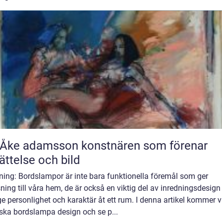
 adamsson konstnären som förenar
ättelse och bild
ning: Bordslampor är inte bara funktionella föremål som ger
ning till våra hem, de är också en viktig del av inredningsdesign
e personlighet och karaktär åt ett rum. I denna artikel kommer vi
rska bordslampa design och se p...