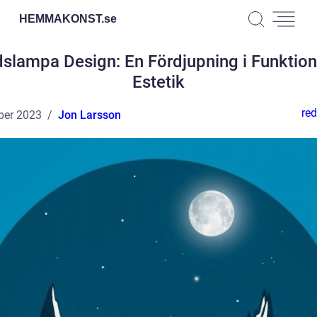
HEMMAKONST.
se
slampa Design: En Fördjupning i Funktio
Estetik
red
ber 2023
Jon Larsson