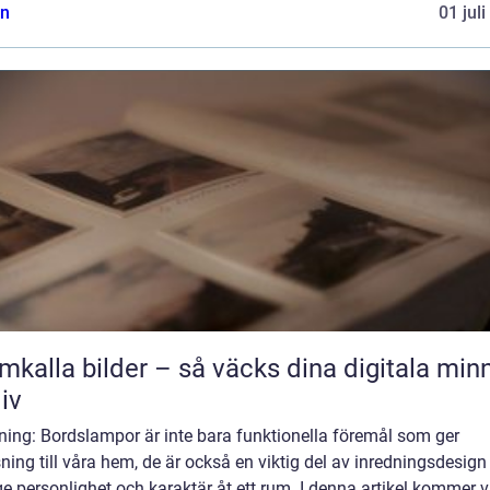
n
01 jul
mkalla bilder – så väcks dina digitala min
liv
ning: Bordslampor är inte bara funktionella föremål som ger
ning till våra hem, de är också en viktig del av inredningsdesign
e personlighet och karaktär åt ett rum. I denna artikel kommer vi