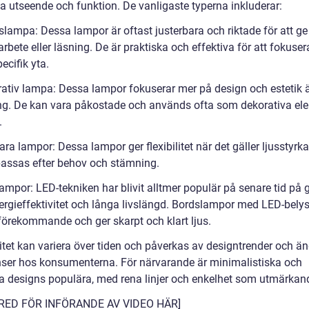
ka utseende och funktion. De vanligaste typerna inkluderar:
slampa: Dessa lampor är oftast justerbara och riktade för att ge 
 arbete eller läsning. De är praktiska och effektiva för att fokuser
ecifik yta.
rativ lampa: Dessa lampor fokuserar mer på design och estetik 
ng. De kan vara påkostade och används ofta som dekorativa ele
.
ra lampor: Dessa lampor ger flexibilitet när det gäller ljusstyrk
assas efter behov och stämning.
ampor: LED-tekniken har blivit alltmer populär på senare tid på 
ergieffektivitet och långa livslängd. Bordslampor med LED-belys
 förekommande och ger skarpt och klart ljus.
itet kan variera över tiden och påverkas av designtrender och ä
nser hos konsumenterna. För närvarande är minimalistiska och
 designs populära, med rena linjer och enkelhet som utmärkan
RED FÖR INFÖRANDE AV VIDEO HÄR]