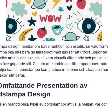
mpa design handlar om både funktion och estetik. En välutfor
pa ska inte bara ge tillräckligt med ljus för att utföra uppgifte
eller arbete, den ska också vara visuellt tilltalande och passa in 
 övergripande stil. Genom att kombinera rätt proportioner, mate
aljer kan en bordslampa komplettera interiören och skapa en h
aktiv atmosfär.
Omfattande Presentation av
dslampa Design
ns en mängd olika typer av bordslampor att välja mellan, var oc