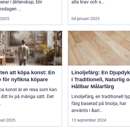
erar i äktenskap, blir
alla krav och s...
psdagen ...
i 2025
04 januari 2025
ten att köpa konst: En
Linoljefärg: En Djupdy
 för nyfikna köpare
i Traditionell, Naturlig 
Hållbar Målarfärg
pa konst är en resa som kan
 ditt liv på många sätt. Det
Linoljefärg, en traditionell ty
.
färg baserad på linolja, har
använts i &ari...
uari 2025
13 september 2024