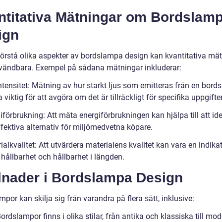
ntitativa Mätningar om Bordslam
ign
 förstå olika aspekter av bordslampa design kan kvantitativa mä
vändbara. Exempel på sådana mätningar inkluderar:
intensitet: Mätning av hur starkt ljus som emitteras från en bor
 viktig för att avgöra om det är tillräckligt för specifika uppgifter
iförbrukning: Att mäta energiförbrukningen kan hjälpa till att ide
fektiva alternativ för miljömedvetna köpare.
ialkvalitet: Att utvärdera materialens kvalitet kan vara en indika
hållbarhet och hållbarhet i längden.
llnader i Bordslampa Design
por kan skilja sig från varandra på flera sätt, inklusive:
 Bordslampor finns i olika stilar, från antika och klassiska till mo