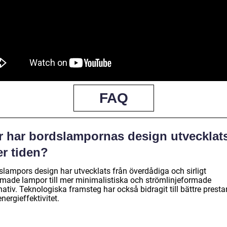
FAQ
r har bordslampornas design utvecklat
er tiden?
slampors design har utvecklats från överdådiga och sirligt
rmade lampor till mer minimalistiska och strömlinjeformade
nativ. Teknologiska framsteg har också bidragit till bättre prest
nergieffektivitet.