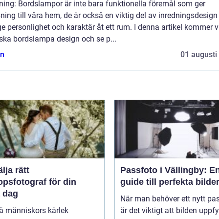
ning: Bordslampor är inte bara funktionella föremål som ger
ning till våra hem, de är också en viktig del av inredningsdesign
e personlighet och karaktär åt ett rum. I denna artikel kommer vi
rska bordslampa design och se p...
n
01 augusti
älja rätt
Passfoto i Vällingby: E
opsfotograf för din
guide till perfekta bilde
a dag
När man behöver ett nytt pa
vå människors kärlek
är det viktigt att bilden uppfy