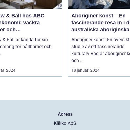
ow & Ball hos ABC
Aboriginer konst – En
ekonomi: vackra
fascinerande resa in i d
rer och
australiska aboriginska
ömedvetenhet
kulturarvet
 & Ball är kända för sin
Aboriginer konst: En översikt
emang för hållbarhet och
studie av ett fascinerande
.
kulturarv Vad är aboriginer konst
och ...
uari 2024
18 januari 2024
Adress