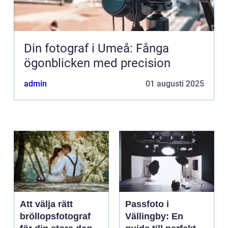
Din fotograf i Umeå: Fånga
ögonblicken med precision
admin
01 augusti 2025
Att välja rätt
Passfoto i
bröllopsfotograf
Vällingby: En