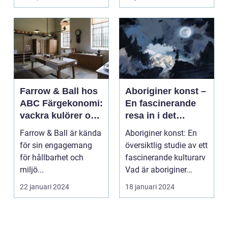
Farrow & Ball hos
Aboriginer konst –
ABC Färgekonomi:
En fascinerande
vackra kulörer och
resa in i det
miljömedvetenhet
australiska
Farrow & Ball är kända
Aboriginer konst: En
aboriginska
för sin engagemang
översiktlig studie av ett
kulturarvet
för hållbarhet och
fascinerande kulturarv
miljö...
Vad är aboriginer
konst och ...
22 januari 2024
18 januari 2024