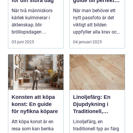
för din stora dag
guide till perfekta
bilder
När två människors
När man behöver ett
kärlek kulminerar i
nytt passfoto är det
äktenskap, blir
viktigt att bilden
bröllopsdagen ...
uppfyller alla krav och
s...
03 juni 2025
04 januari 2025
Konsten att köpa
Linoljefärg: En
konst: En guide
Djupdykning i
för nyfikna köpare
Traditionell,
Naturlig och
Att köpa konst är en
Linoljefärg, en
Hållbar Målarfärg
resa som kan berika
traditionell typ av färg