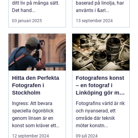
ditt liv på många sätt.
baserad på linolja, har
Det hand...
använts i &ari...
03 januari 2025
13 september 2024
Hitta den Perfekta
Fotografens konst
Fotografen i
– en fotograf i
Stockholm
Linköping gör mer
än att bara trycka
Ingress: Att bevara
Fotografins värld är rik
på en knapp
speciella ögonblick
och nyanserad, ett
genom linsen är en
område där teknik
konst som kräver ett
möter konstn...
tr&au...
12 september 2024
09 juli 2024