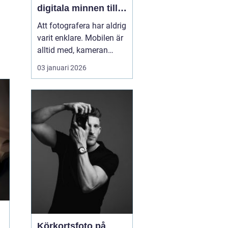
digitala minnen till
liv
Att fotografera har aldrig
varit enklare. Mobilen är
alltid med, kameran
fångar allt på några
03 januari 2026
sekunder och
minneskort rymmer
tusentals filer. Ändå är
många av våra
viktigaste stunder
gömda i map...
Körkortsfoto på