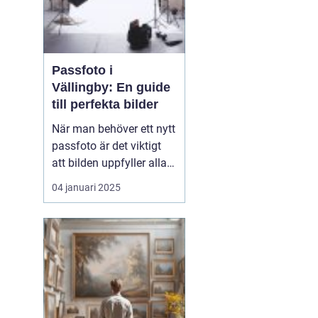
Passfoto i
Vällingby: En guide
till perfekta bilder
När man behöver ett nytt
passfoto är det viktigt
att bilden uppfyller alla
krav och standarder, och
04 januari 2025
det kan kännas
överväldigande för
många. I Vällingby finns
det flera alternativ för att
ta ett pass...