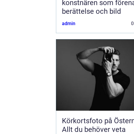
konstnären som fören
berättelse och bild
admin
0
Körkortsfoto på Öste
Allt du behöver veta