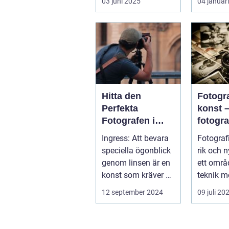
03 juni 2025
04 januar
Hitta den
Fotogr
Perfekta
konst 
Fotografen i
fotogra
Stockholm
Linköp
Ingress: Att bevara
Fotograf
mer än 
speciella ögonblick
rik och 
trycka 
genom linsen är en
ett områ
knapp
konst som kräver ett
teknik m
tr&au...
konstn...
12 september 2024
09 juli 20