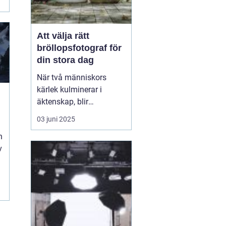
Att välja rätt
bröllopsfotograf för
din stora dag
När två människors
kärlek kulminerar i
äktenskap, blir
bröllopsdagen en av de
03 juni 2025
mest minnesvärda och
n
känslofyllda dagarna i
v
deras liv. Varje par
önskar att bevara dessa
ögonblick för att åte...