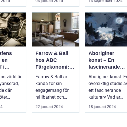
i 2025
03 januari 2025
13 september 2024
afens
Farrow & Ball
Aboriginer
– en
hos ABC
konst – En
f i
Färgekonomi:
fascinerande
ing gör
vackra kulörer
resa in i det
ins värld är
Farrow & Ball är
Aboriginer konst: E
att bara
och
australiska
nyanserad,
kända för sin
översiktlig studie a
på en
miljömedvetenh
aboriginska
de där
engagemang för
ett fascinerande
et
kulturarvet
öter
hållbarhet och
kulturarv Vad är
miljö...
aboriginer konst
24
22 januari 2024
18 januari 2024
och ...