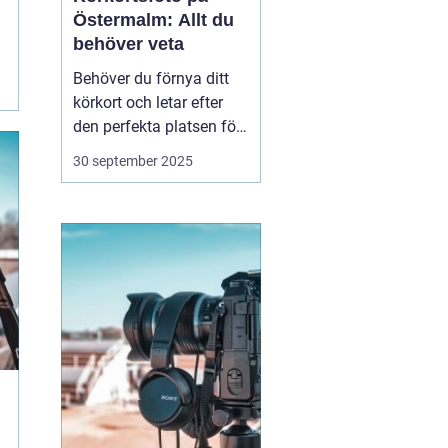
Östermalm: Allt du
behöver veta
Behöver du förnya ditt
körkort och letar efter
den perfekta platsen för
att ta ditt körkortsfoto?
30 september 2025
Då befinner du dig i rätt
del av Stockholm.
Östermalm erbjuder
många alternativ för att
få en ...