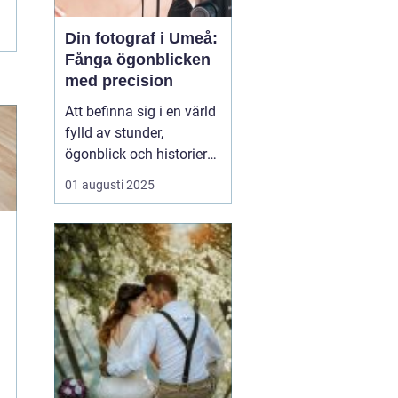
Din fotograf i Umeå:
Fånga ögonblicken
med precision
Att befinna sig i en värld
fylld av stunder,
ögonblick och historier
kan verkligen vara
01 augusti 2025
magiskt, särskilt när
dessa fångas genom
fotografins lins. I Umeå
finns det otaliga tillfällen
som är värda att f&o...
i