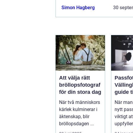
Simon Hagberg
30 septe
Att välja rätt
Passfot
bröllopsfotograf
Välling
för din stora dag
guide ti
perfekt
När två människors
När man 
kärlek kulminerar i
nytt pas
äktenskap, blir
viktigt a
bröllopsdagen ...
uppfyller
och s...