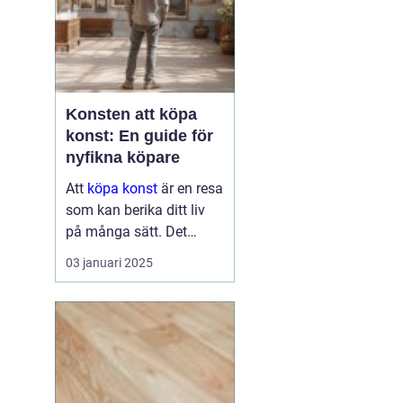
Konsten att köpa
konst: En guide för
nyfikna köpare
Att
köpa konst
är en resa
som kan berika ditt liv
på många sätt. Det
handlar om mer än att
03 januari 2025
bara hänga en tavla på
väggen. Det kan bli en
källa till inspirati...