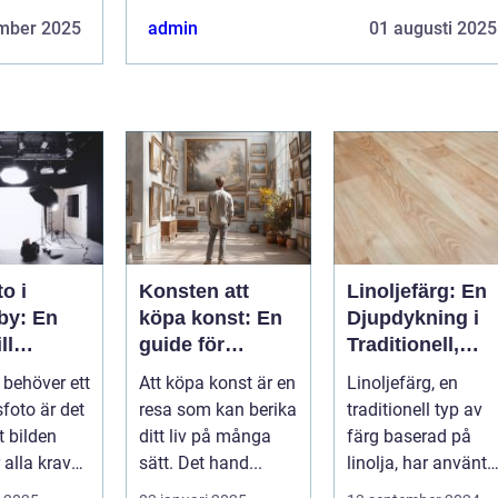
mber 2025
admin
01 augusti 2025
o i
Konsten att
Linoljefärg: En
by: En
köpa konst: En
Djupdykning i
ll
guide för
Traditionell,
a bilder
nyfikna köpare
Naturlig och
behöver ett
Att köpa konst är en
Linoljefärg, en
Hållbar
sfoto är det
resa som kan berika
traditionell typ av
Målarfärg
tt bilden
ditt liv på många
färg baserad på
 alla krav
sätt. Det hand...
linolja, har använts 
&ari...