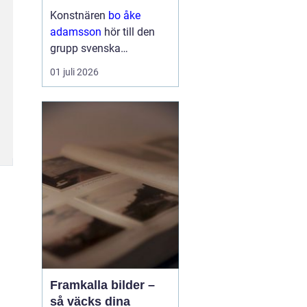
och bild
Konstnären
bo åke
adamsson
hör till den
grupp svenska
bildskapare som tyst
01 juli 2026
men konsekvent har
byggt upp en trogen
publik. Hans verk
återkommer ofta i
seriösa gallerier och
webbutiker, och det är
ingen slump. Ad...
Framkalla bilder –
så väcks dina