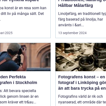
Hållbar Målarfärg
pa konst är en resa som kan
 ditt liv på många sätt. Det
Linoljefärg, en traditionell ty
.
färg baserad på linolja, har
använts i &ari...
uari 2025
13 september 2024
 den Perfekta
Fotografens konst – en
grafen i Stockholm
fotograf i Linköping gö
än att bara trycka på en
s: Att bevara speciella
knapp
lick genom linsen är en
Fotografins värld är rik och
som kräver ett tr&au...
nyanserad, ett område där te