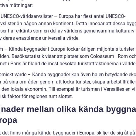
ativa mätningar:
l UNESCO-världsarvslister – Europa har flest antal UNESCO-
rvslister än någon annan kontinent. Detta innebär att dessa by
tser har erkänts som en del av världens gemensamma kulturarv
v deras enastående universella värde.
m – Kända byggnader i Europa lockar årligen miljontals turister 
rlden. Besöksstatistik visar att platser som Colosseum i Rom oc
rnet i Paris är bland de mest besökta turistattraktionerna i världe
omiskt värde – Kända byggnader kan även ha en betydande ek
 på sina områden genom att locka turister, skapa arbetstillfälle
ll den lokala ekonomin. Till exempel är turismen i Versailles en vi
k faktor för regionen runt slottet.
llnader mellan olika kända byggn
uropa
t det finns många kända byggnader i Europa, skiljer de sig åt på 