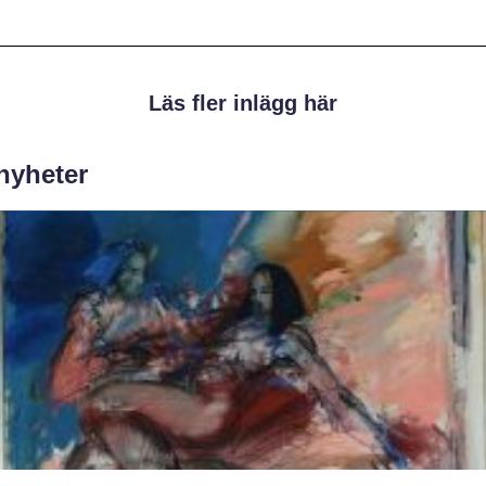
Läs fler inlägg här
 nyheter