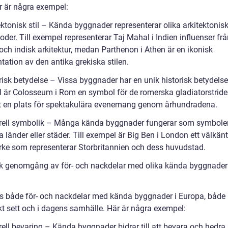
är är några exempel:
ektonisk stil – Kända byggnader representerar olika arkitektonisk
oder. Till exempel representerar Taj Mahal i Indien influenser fr
och indisk arkitektur, medan Parthenon i Athen är en ikonisk
tation av den antika grekiska stilen.
risk betydelse – Vissa byggnader har en unik historisk betydelse.
 är Colosseum i Rom en symbol för de romerska gladiatorstrid
it en plats för spektakulära evenemang genom århundradena.
urell symbolik – Många kända byggnader fungerar som symboler
a länder eller städer. Till exempel är Big Ben i London ett välkänt
ke som representerar Storbritannien och dess huvudstad.
sk genomgång av för- och nackdelar med olika kända byggnader 
ns både för- och nackdelar med kända byggnader i Europa, både
skt sett och i dagens samhälle. Här är några exempel:
rell bevaring – Kända byggnader bidrar till att bevara och hedra