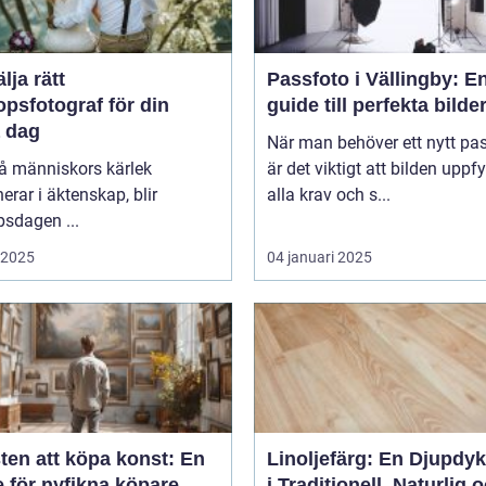
älja rätt
Passfoto i Vällingby: E
opsfotograf för din
guide till perfekta bilde
a dag
När man behöver ett nytt pa
vå människors kärlek
är det viktigt att bilden uppfy
erar i äktenskap, blir
alla krav och s...
psdagen ...
i 2025
04 januari 2025
ten att köpa konst: En
Linoljefärg: En Djupdy
 för nyfikna köpare
i Traditionell, Naturlig 