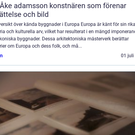
 adamsson konstnären som förenar
ättelse och bild
ersikt över kända byggnader i Europa Europa är känt för sin rik
ria och kulturella arv, vilket har resulterat i en mängd imponera
ikoniska byggnader. Dessa arkitektoniska mästerverk berättar
rier om Europa och dess folk, och må...
n
01 jul