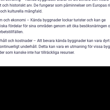
llt och historiskt arv. De fungerar som påminnelser om Europas r
 och kulturella mångfald.
sm och ekonomi – Kända byggnader lockar turister och kan ge
ska fördelar för sina områden genom att öka besöksnäringen 
betstillfällen.
rhåll och kostnader – Att bevara kända byggnader kan vara dyrt
kontinuerligt underhåll. Detta kan vara en utmaning för vissa by
er som kanske inte har tillräckliga resurser.