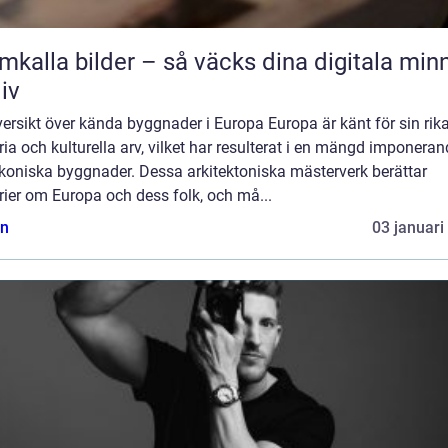
mkalla bilder – så väcks dina digitala min
liv
ersikt över kända byggnader i Europa Europa är känt för sin rik
ria och kulturella arv, vilket har resulterat i en mängd imponera
ikoniska byggnader. Dessa arkitektoniska mästerverk berättar
rier om Europa och dess folk, och må...
n
03 januari