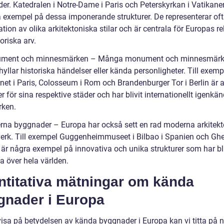
er. Katedralen i Notre-Dame i Paris och Peterskyrkan i Vatikane
å exempel på dessa imponerande strukturer. De representerar of
ion av olika arkitektoniska stilar och är centrala för Europas re
oriska arv.
ument och minnesmärken – Många monument och minnesmärk
yllar historiska händelser eller kända personligheter. Till exemp
rnet i Paris, Colosseum i Rom och Brandenburger Tor i Berlin är a
 för sina respektive städer och har blivit internationellt igenkä
ken.
rna byggnader – Europa har också sett en rad moderna arkitek
erk. Till exempel Guggenheimmuseet i Bilbao i Spanien och Gher
är några exempel på innovativa och unika strukturer som har bli
a över hela världen.
ntitativa mätningar om kända
gnader i Europa
 visa på betydelsen av kända byggnader i Europa kan vi titta på 