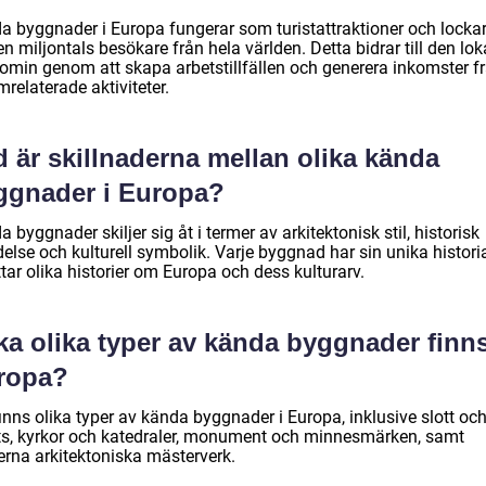
a byggnader i Europa fungerar som turistattraktioner och locka
en miljontals besökare från hela världen. Detta bidrar till den lok
omin genom att skapa arbetstillfällen och generera inkomster f
mrelaterade aktiviteter.
 är skillnaderna mellan olika kända
ggnader i Europa?
 byggnader skiljer sig åt i termer av arkitektonisk stil, historisk
else och kulturell symbolik. Varje byggnad har sin unika histori
tar olika historier om Europa och dess kulturarv.
ka olika typer av kända byggnader finns
ropa?
inns olika typer av kända byggnader i Europa, inklusive slott oc
ts, kyrkor och katedraler, monument och minnesmärken, samt
rna arkitektoniska mästerverk.