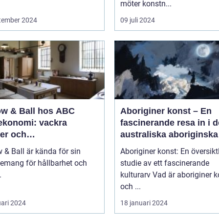
möter konstn...
tember 2024
09 juli 2024
ow & Ball hos ABC
Aboriginer konst – En
ekonomi: vackra
fascinerande resa in i d
rer och
australiska aboriginska
ömedvetenhet
kulturarvet
 & Ball är kända för sin
Aboriginer konst: En översikt
emang för hållbarhet och
studie av ett fascinerande
.
kulturarv Vad är aboriginer konst
och ...
uari 2024
18 januari 2024