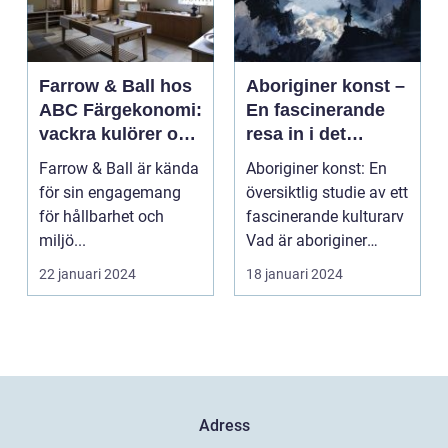
Farrow & Ball hos
Aboriginer konst –
ABC Färgekonomi:
En fascinerande
vackra kulörer och
resa in i det
miljömedvetenhet
australiska
Farrow & Ball är kända
Aboriginer konst: En
aboriginska
för sin engagemang
översiktlig studie av ett
kulturarvet
för hållbarhet och
fascinerande kulturarv
miljö...
Vad är aboriginer
konst och ...
22 januari 2024
18 januari 2024
Adress