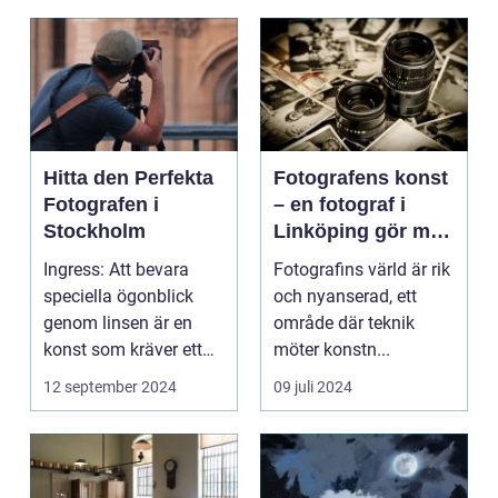
Hitta den Perfekta
Fotografens konst
Fotografen i
– en fotograf i
Stockholm
Linköping gör mer
än att bara trycka
Ingress: Att bevara
Fotografins värld är rik
på en knapp
speciella ögonblick
och nyanserad, ett
genom linsen är en
område där teknik
konst som kräver ett
möter konstn...
tr&au...
12 september 2024
09 juli 2024