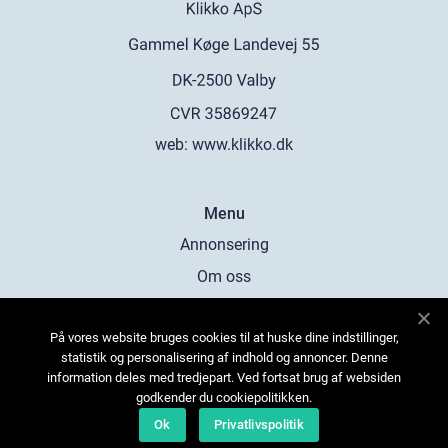
web:
www.klikko.dk
Menu
Annonsering
Om oss
Cookies
På vores website bruges cookies til at huske dine indstillinger,
Kontakta oss
statistik og personalisering af indhold og annoncer. Denne
Sitemap
information deles med tredjepart. Ved fortsat brug af websiden
godkender du cookiepolitikken.
Ok
Privatlivspolitik