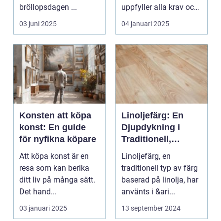
bröllopsdagen ...
uppfyller alla krav och
s...
03 juni 2025
04 januari 2025
Konsten att köpa
Linoljefärg: En
konst: En guide
Djupdykning i
för nyfikna köpare
Traditionell,
Naturlig och
Att köpa konst är en
Linoljefärg, en
Hållbar Målarfärg
resa som kan berika
traditionell typ av färg
ditt liv på många sätt.
baserad på linolja, har
Det hand...
använts i &ari...
03 januari 2025
13 september 2024