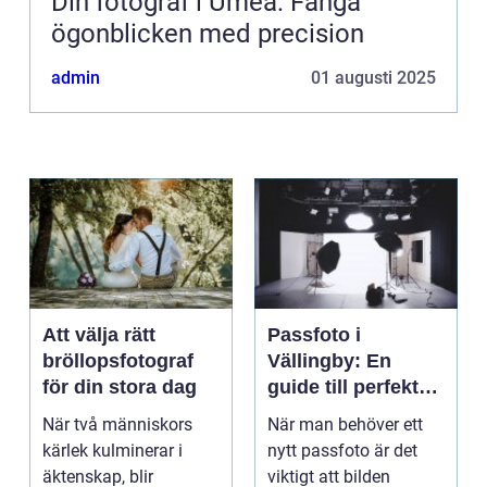
Din fotograf i Umeå: Fånga
ögonblicken med precision
admin
01 augusti 2025
Att välja rätt
Passfoto i
bröllopsfotograf
Vällingby: En
för din stora dag
guide till perfekta
bilder
När två människors
När man behöver ett
kärlek kulminerar i
nytt passfoto är det
äktenskap, blir
viktigt att bilden