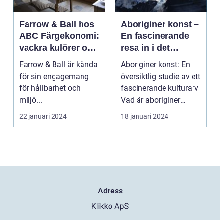
Farrow & Ball hos
Aboriginer konst –
ABC Färgekonomi:
En fascinerande
vackra kulörer och
resa in i det
miljömedvetenhet
australiska
Farrow & Ball är kända
Aboriginer konst: En
aboriginska
för sin engagemang
översiktlig studie av ett
kulturarvet
för hållbarhet och
fascinerande kulturarv
miljö...
Vad är aboriginer
konst och ...
22 januari 2024
18 januari 2024
Adress