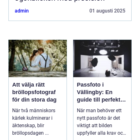
admin
01 augusti 2025
Att välja rätt
Passfoto i
bröllopsfotograf
Vällingby: En
för din stora dag
guide till perfekta
bilder
När två människors
När man behöver ett
kärlek kulminerar i
nytt passfoto är det
äktenskap, blir
viktigt att bilden
bröllopsdagen ...
uppfyller alla krav och