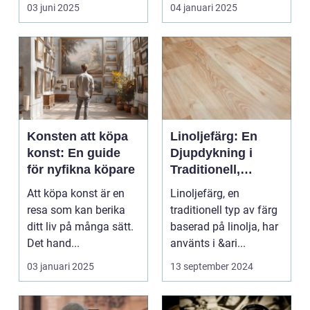
s...
03 juni 2025
04 januari 2025
Konsten att köpa
Linoljefärg: En
konst: En guide
Djupdykning i
för nyfikna köpare
Traditionell,
Naturlig och
Att köpa konst är en
Linoljefärg, en
Hållbar Målarfärg
resa som kan berika
traditionell typ av färg
ditt liv på många sätt.
baserad på linolja, har
Det hand...
använts i &ari...
03 januari 2025
13 september 2024