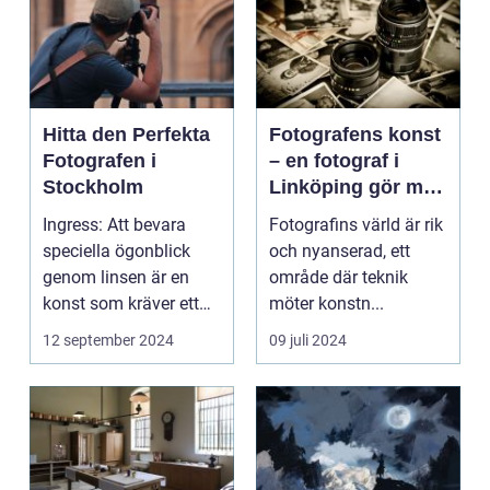
Hitta den Perfekta
Fotografens konst
Fotografen i
– en fotograf i
Stockholm
Linköping gör mer
än att bara trycka
Ingress: Att bevara
Fotografins värld är rik
på en knapp
speciella ögonblick
och nyanserad, ett
genom linsen är en
område där teknik
konst som kräver ett
möter konstn...
tr&au...
12 september 2024
09 juli 2024