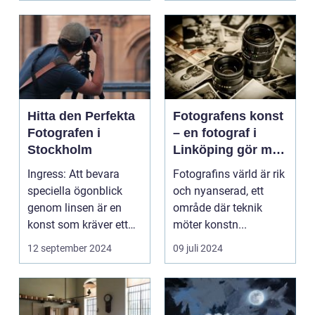
Hitta den Perfekta
Fotografens konst
Fotografen i
– en fotograf i
Stockholm
Linköping gör mer
än att bara trycka
Ingress: Att bevara
Fotografins värld är rik
på en knapp
speciella ögonblick
och nyanserad, ett
genom linsen är en
område där teknik
konst som kräver ett
möter konstn...
tr&au...
12 september 2024
09 juli 2024