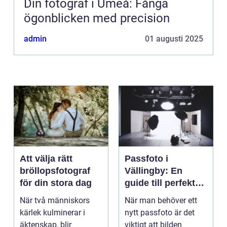
Din fotograf i Umeå: Fånga
ögonblicken med precision
admin
01 augusti 2025
Att välja rätt
Passfoto i
bröllopsfotograf
Vällingby: En
för din stora dag
guide till perfekta
bilder
När två människors
När man behöver ett
kärlek kulminerar i
nytt passfoto är det
äktenskap, blir
viktigt att bilden