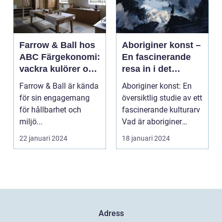
Farrow & Ball hos
Aboriginer konst –
ABC Färgekonomi:
En fascinerande
vackra kulörer och
resa in i det
miljömedvetenhet
australiska
Farrow & Ball är kända
Aboriginer konst: En
aboriginska
för sin engagemang
översiktlig studie av ett
kulturarvet
för hållbarhet och
fascinerande kulturarv
miljö...
Vad är aboriginer
konst och ...
22 januari 2024
18 januari 2024
Adress