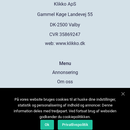
web:
www.klikko.dk
Menu
Annonsering
Om oss
Cookies
På vores website bruges cookies til at huske dine indstillinger,
Kontakta oss
statistik og personalisering af indhold og annoncer. Denne
Sitemap
information deles med tredjepart. Ved fortsat brug af websiden
godkender du cookiepolitikken.
Ok
Privatlivspolitik