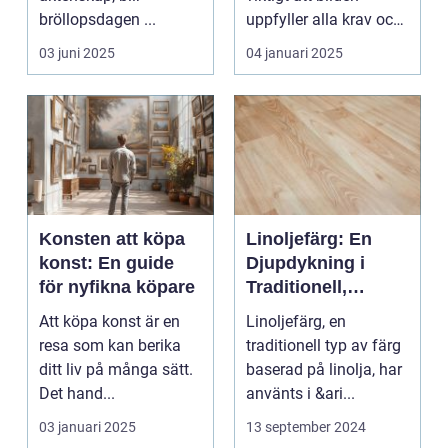
bröllopsdagen ...
uppfyller alla krav och
s...
03 juni 2025
04 januari 2025
Konsten att köpa
Linoljefärg: En
konst: En guide
Djupdykning i
för nyfikna köpare
Traditionell,
Naturlig och
Att köpa konst är en
Linoljefärg, en
Hållbar Målarfärg
resa som kan berika
traditionell typ av färg
ditt liv på många sätt.
baserad på linolja, har
Det hand...
använts i &ari...
03 januari 2025
13 september 2024