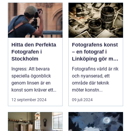
Hitta den Perfekta
Fotografens konst
Fotografen i
– en fotograf i
Stockholm
Linköping gör mer
än att bara trycka
Ingress: Att bevara
Fotografins värld är rik
på en knapp
speciella ögonblick
och nyanserad, ett
genom linsen är en
område där teknik
konst som kräver ett
möter konstn...
tr&au...
12 september 2024
09 juli 2024