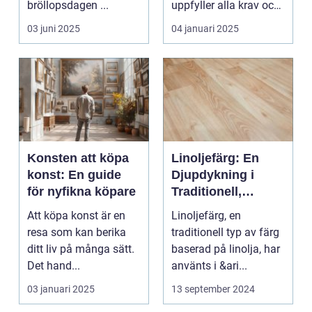
bröllopsdagen ...
uppfyller alla krav och
s...
03 juni 2025
04 januari 2025
Konsten att köpa
Linoljefärg: En
konst: En guide
Djupdykning i
för nyfikna köpare
Traditionell,
Naturlig och
Att köpa konst är en
Linoljefärg, en
Hållbar Målarfärg
resa som kan berika
traditionell typ av färg
ditt liv på många sätt.
baserad på linolja, har
Det hand...
använts i &ari...
03 januari 2025
13 september 2024