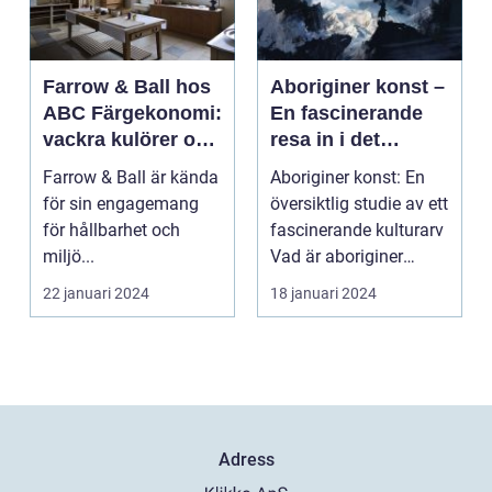
Farrow & Ball hos
Aboriginer konst –
ABC Färgekonomi:
En fascinerande
vackra kulörer och
resa in i det
miljömedvetenhet
australiska
Farrow & Ball är kända
Aboriginer konst: En
aboriginska
för sin engagemang
översiktlig studie av ett
kulturarvet
för hållbarhet och
fascinerande kulturarv
miljö...
Vad är aboriginer
konst och ...
22 januari 2024
18 januari 2024
Adress