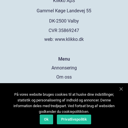
web:
www.klikko.dk
Menu
Annonsering
Om oss
Cookies
På vores website bruges cookies til at huske dine indstillinger,
Kontakta oss
statistik og personalisering af indhold og annoncer. Denne
Sitemap
information deles med tredjepart. Ved fortsat brug af websiden
godkender du cookiepolitikken.
Ok
Privatlivspolitik