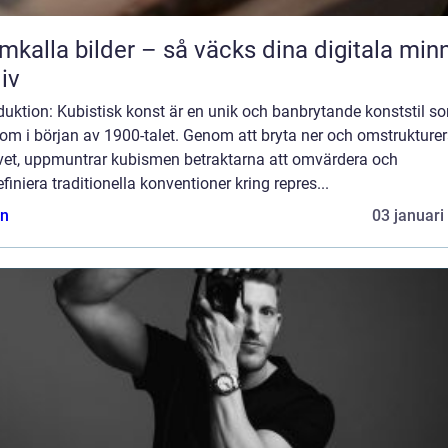
mkalla bilder – så väcks dina digitala min
liv
duktion: Kubistisk konst är en unik och banbrytande konststil s
om i början av 1900-talet. Genom att bryta ner och omstrukture
vet, uppmuntrar kubismen betraktarna att omvärdera och
iniera traditionella konventioner kring repres...
n
03 januari