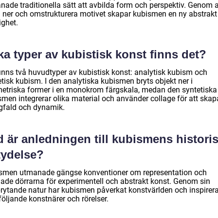
nade traditionella sätt att avbilda form och perspektiv. Genom a
a ner och omstrukturera motivet skapar kubismen en ny abstrakt
ighet.
ka typer av kubistisk konst finns det?
finns två huvudtyper av kubistisk konst: analytisk kubism och
tisk kubism. I den analytiska kubismen bryts objekt ner i
etriska former i en monokrom färgskala, medan den syntetiska
smen integrerar olika material och använder collage för att skap
fald och dynamik.
 är anledningen till kubismens histori
tydelse?
smen utmanade gängse konventioner om representation och
ade dörrarna för experimentell och abstrakt konst. Genom sin
rytande natur har kubismen påverkat konstvärlden och inspirera
följande konstnärer och rörelser.