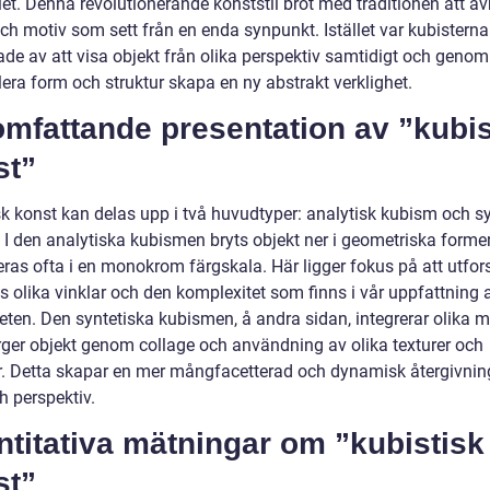
et. Denna revolutionerande konststil bröt med traditionen att av
ch motiv som sett från en enda synpunkt. Istället var kubisterna
ade av att visa objekt från olika perspektiv samtidigt och genom
era form och struktur skapa en ny abstrakt verklighet.
mfattande presentation av ”kubis
st”
sk konst kan delas upp i två huvudtyper: analytisk kubism och sy
 I den analytiska kubismen bryts objekt ner i geometriska forme
eras ofta i en monokrom färgskala. Här ligger fokus på att utfor
s olika vinklar och den komplexitet som finns i vår uppfattning 
eten. Den syntetiska kubismen, å andra sidan, integrerar olika m
rger objekt genom collage och användning av olika texturer och
. Detta skapar en mer mångfacetterad och dynamisk återgivnin
h perspektiv.
titativa mätningar om ”kubistisk
st”