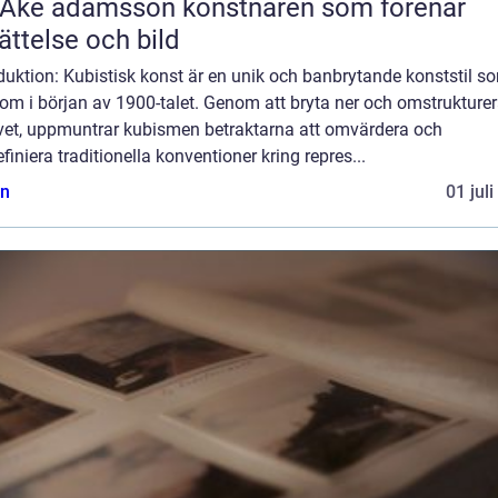
 adamsson konstnären som förenar
ättelse och bild
duktion: Kubistisk konst är en unik och banbrytande konststil s
om i början av 1900-talet. Genom att bryta ner och omstrukture
vet, uppmuntrar kubismen betraktarna att omvärdera och
iniera traditionella konventioner kring repres...
n
01 jul