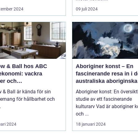
tember 2024
09 juli 2024
ow & Ball hos ABC
Aboriginer konst – En
ekonomi: vackra
fascinerande resa in i d
rer och
australiska aboriginska
ömedvetenhet
kulturarvet
 & Ball är kända för sin
Aboriginer konst: En översikt
emang för hållbarhet och
studie av ett fascinerande
.
kulturarv Vad är aboriginer konst
och ...
uari 2024
18 januari 2024