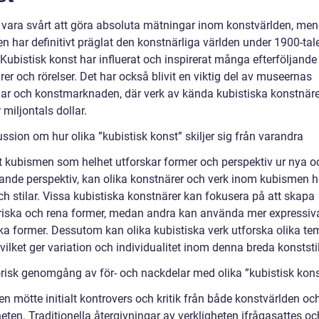
 vara svårt att göra absoluta mätningar inom konstvärlden, men
n har definitivt präglat den konstnärliga världen under 1900-tal
Kubistisk konst har influerat och inspirerat många efterföljande
er och rörelser. Det har också blivit en viktig del av museernas
ar och konstmarknaden, där verk av kända kubistiska konstnäre
r miljontals dollar.
ssion om hur olika ”kubistisk konst” skiljer sig från varandra
tt kubismen som helhet utforskar former och perspektiv ur nya o
ande perspektiv, kan olika konstnärer och verk inom kubismen h
ch stilar. Vissa kubistiska konstnärer kan fokusera på att skapa
iska och rena former, medan andra kan använda mer expressiv
ka former. Dessutom kan olika kubistiska verk utforska olika t
ilket ger variation och individualitet inom denna breda konststil
orisk genomgång av för- och nackdelar med olika ”kubistisk kons
n mötte initialt kontrovers och kritik från både konstvärlden oc
ten. Traditionella återgivningar av verkligheten ifrågasattes oc