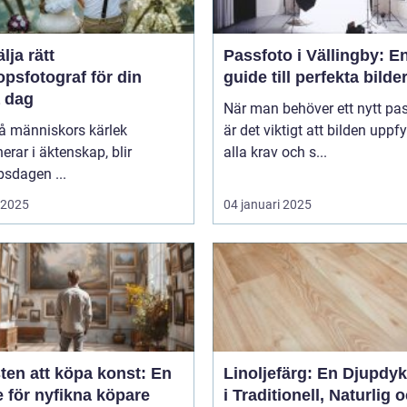
älja rätt
Passfoto i Vällingby: E
opsfotograf för din
guide till perfekta bilde
a dag
När man behöver ett nytt pa
vå människors kärlek
är det viktigt att bilden uppfy
erar i äktenskap, blir
alla krav och s...
psdagen ...
i 2025
04 januari 2025
ten att köpa konst: En
Linoljefärg: En Djupdy
 för nyfikna köpare
i Traditionell, Naturlig 