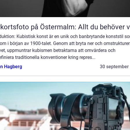
kortsfoto på Östermalm: Allt du behöver 
duktion: Kubistisk konst är en unik och banbrytande konststil s
om i början av 1900-talet. Genom att bryta ner och omstrukture
vet, uppmuntrar kubismen betraktarna att omvärdera och
iniera traditionella konventioner kring repres...
n Hagberg
30 september