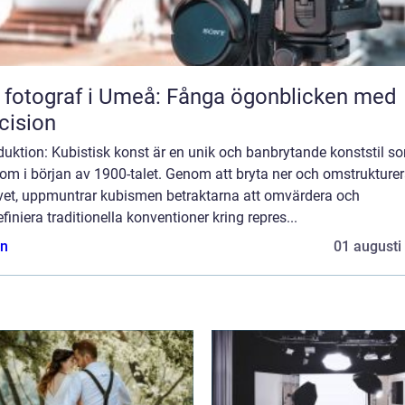
 fotograf i Umeå: Fånga ögonblicken med
cision
duktion: Kubistisk konst är en unik och banbrytande konststil s
om i början av 1900-talet. Genom att bryta ner och omstrukture
vet, uppmuntrar kubismen betraktarna att omvärdera och
iniera traditionella konventioner kring repres...
n
01 augusti