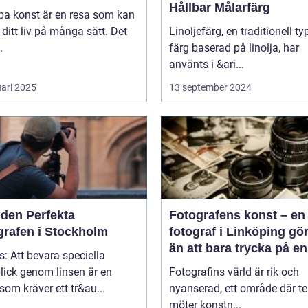
Hållbar Målarfärg
pa konst är en resa som kan
 ditt liv på många sätt. Det
Linoljefärg, en traditionell ty
.
färg baserad på linolja, har
använts i &ari...
uari 2025
13 september 2024
 den Perfekta
Fotografens konst – en
grafen i Stockholm
fotograf i Linköping gö
än att bara trycka på en
s: Att bevara speciella
knapp
lick genom linsen är en
Fotografins värld är rik och
som kräver ett tr&au...
nyanserad, ett område där te
möter konstn...