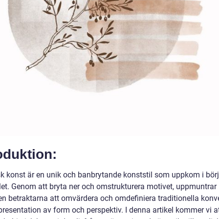
oduktion:
sk konst är en unik och banbrytande konststil som uppkom i bör
let. Genom att bryta ner och omstrukturera motivet, uppmuntrar
n betraktarna att omvärdera och omdefiniera traditionella konv
presentation av form och perspektiv. I denna artikel kommer vi a