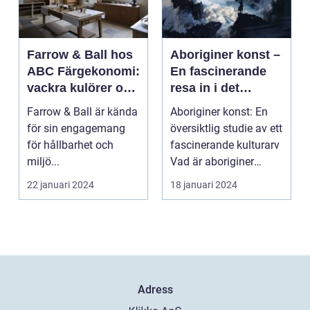
Farrow & Ball hos
Aboriginer konst –
ABC Färgekonomi:
En fascinerande
vackra kulörer och
resa in i det
miljömedvetenhet
australiska
Farrow & Ball är kända
Aboriginer konst: En
aboriginska
för sin engagemang
översiktlig studie av ett
kulturarvet
för hållbarhet och
fascinerande kulturarv
miljö...
Vad är aboriginer
konst och ...
22 januari 2024
18 januari 2024
Adress