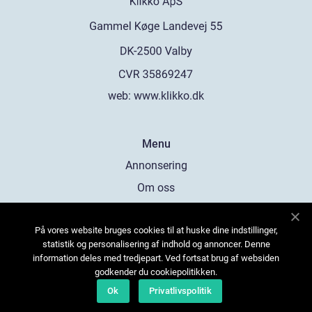
web:
www.klikko.dk
Menu
Annonsering
Om oss
Cookies
På vores website bruges cookies til at huske dine indstillinger,
Kontakta oss
statistik og personalisering af indhold og annoncer. Denne
Sitemap
information deles med tredjepart. Ved fortsat brug af websiden
godkender du cookiepolitikken.
Ok
Privatlivspolitik