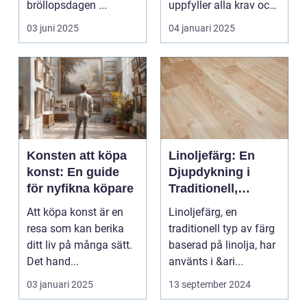
bröllopsdagen ...
uppfyller alla krav och
s...
03 juni 2025
04 januari 2025
Konsten att köpa
Linoljefärg: En
konst: En guide
Djupdykning i
för nyfikna köpare
Traditionell,
Naturlig och
Att köpa konst är en
Linoljefärg, en
Hållbar Målarfärg
resa som kan berika
traditionell typ av färg
ditt liv på många sätt.
baserad på linolja, har
Det hand...
använts i &ari...
03 januari 2025
13 september 2024