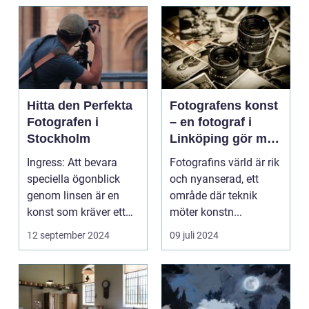
Hitta den Perfekta
Fotografens konst
Fotografen i
– en fotograf i
Stockholm
Linköping gör mer
än att bara trycka
Ingress: Att bevara
Fotografins värld är rik
på en knapp
speciella ögonblick
och nyanserad, ett
genom linsen är en
område där teknik
konst som kräver ett
möter konstn...
tr&au...
12 september 2024
09 juli 2024