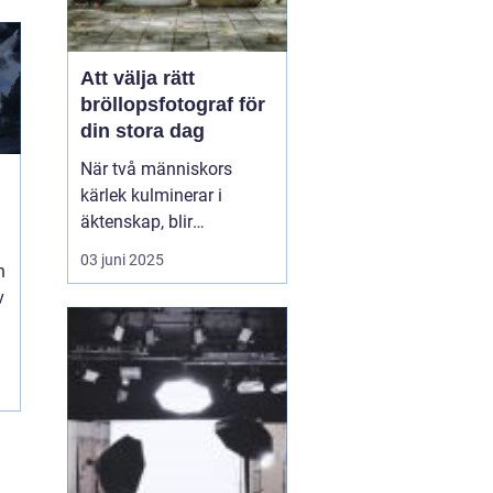
Att välja rätt
bröllopsfotograf för
din stora dag
När två människors
kärlek kulminerar i
äktenskap, blir
bröllopsdagen en av de
03 juni 2025
n
mest minnesvärda och
v
känslofyllda dagarna i
deras liv. Varje par
önskar att bevara dessa
ögonblick för att åte...