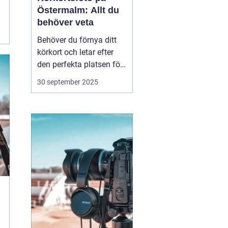
Östermalm: Allt du
behöver veta
Behöver du förnya ditt
körkort och letar efter
den perfekta platsen för
att ta ditt körkortsfoto?
30 september 2025
Då befinner du dig i rätt
del av Stockholm.
Östermalm erbjuder
många alternativ för att
få en ...