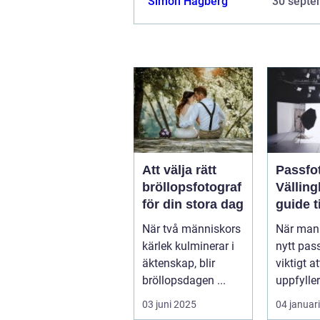
Simon Hagberg
30 septe
Att välja rätt
Passfot
bröllopsfotograf
Välling
för din stora dag
guide ti
perfekt
När två människors
När man 
kärlek kulminerar i
nytt pas
äktenskap, blir
viktigt a
bröllopsdagen ...
uppfyller
och s...
03 juni 2025
04 januar