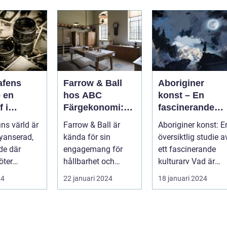
afens
Farrow & Ball
Aboriginer
– en
hos ABC
konst – En
f i
Färgekonomi:
fascinerande
ing gör
vackra kulörer
resa in i det
ins värld är
Farrow & Ball är
Aboriginer konst: E
att bara
och
australiska
nyanserad,
kända för sin
översiktlig studie a
på en
miljömedvetenh
aboriginska
de där
engagemang för
ett fascinerande
et
kulturarvet
öter
hållbarhet och
kulturarv Vad är
miljö...
aboriginer konst
24
22 januari 2024
18 januari 2024
och ...