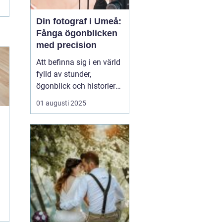
Din fotograf i Umeå:
Fånga ögonblicken
med precision
Att befinna sig i en värld
fylld av stunder,
ögonblick och historier
kan verkligen vara
01 augusti 2025
magiskt, särskilt när
dessa fångas genom
fotografins lins. I Umeå
finns det otaliga tillfällen
som är värda att f&o...
i