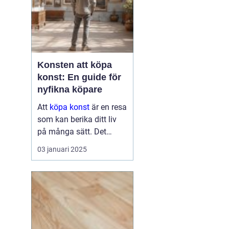
Konsten att köpa
konst: En guide för
nyfikna köpare
Att
köpa konst
är en resa
som kan berika ditt liv
på många sätt. Det
handlar om mer än att
03 januari 2025
bara hänga en tavla på
väggen. Det kan bli en
källa till inspirati...