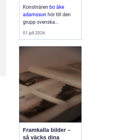
och bild
Konstnären
bo åke
adamsson
hör till den
grupp svenska
bildskapare som tyst
01 juli 2026
men konsekvent har
byggt upp en trogen
publik. Hans verk
återkommer ofta i
seriösa gallerier och
webbutiker, och det är
ingen slump. Ad...
Framkalla bilder –
så väcks dina