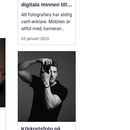
digitala minnen till
liv
Att fotografera har aldrig
varit enklare. Mobilen är
alltid med, kameran
fångar allt på några
03 januari 2026
sekunder och
minneskort rymmer
tusentals filer. Ändå är
många av våra
viktigaste stunder
gömda i map...
Körkortsfoto på