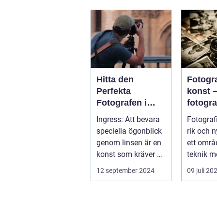
Hitta den
Fotogr
Perfekta
konst 
Fotografen i
fotogra
Stockholm
Linköp
Ingress: Att bevara
Fotograf
mer än 
speciella ögonblick
rik och 
trycka 
genom linsen är en
ett områ
knapp
konst som kräver ett
teknik m
tr&au...
konstn...
12 september 2024
09 juli 20