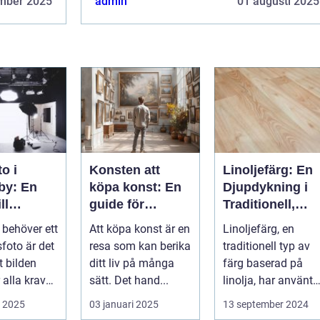
mber 2025
admin
01 augusti 2025
o i
Konsten att
Linoljefärg: En
by: En
köpa konst: En
Djupdykning i
ll
guide för
Traditionell,
a bilder
nyfikna köpare
Naturlig och
behöver ett
Att köpa konst är en
Linoljefärg, en
Hållbar
sfoto är det
resa som kan berika
traditionell typ av
Målarfärg
tt bilden
ditt liv på många
färg baserad på
 alla krav
sätt. Det hand...
linolja, har använts 
&ari...
i 2025
03 januari 2025
13 september 2024