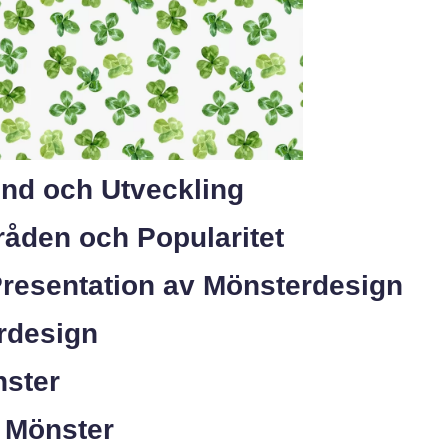
und och Utveckling
åden och Popularitet
Presentation av Mönsterdesign
rdesign
nster
e Mönster