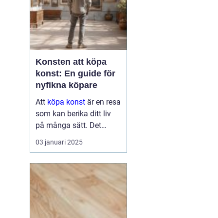
Konsten att köpa
konst: En guide för
nyfikna köpare
Att
köpa konst
är en resa
som kan berika ditt liv
på många sätt. Det
handlar om mer än att
03 januari 2025
bara hänga en tavla på
väggen. Det kan bli en
källa till inspirati...