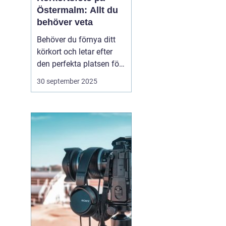
Östermalm: Allt du
behöver veta
Behöver du förnya ditt
körkort och letar efter
den perfekta platsen för
att ta ditt körkortsfoto?
30 september 2025
Då befinner du dig i rätt
del av Stockholm.
Östermalm erbjuder
många alternativ för att
få en ...