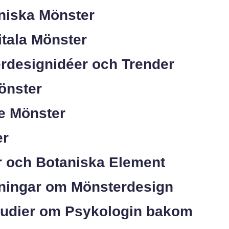
tniska Mönster
itala Mönster
rdesignidéer och Trender
önster
ge Mönster
er
r och Botaniska Element
ätningar om Mönsterdesign
tudier om Psykologin bakom