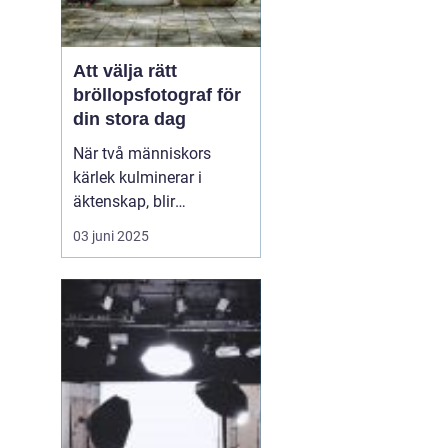
Att välja rätt
bröllopsfotograf för
din stora dag
När två människors
kärlek kulminerar i
äktenskap, blir
bröllopsdagen en av de
03 juni 2025
mest minnesvärda och
känslofyllda dagarna i
deras liv. Varje par
önskar att bevara dessa
n
ögonblick för att åte...