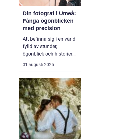
Din fotograf i Umeå:
Fånga ögonblicken
med precision
Att befinna sig i en värld
fylld av stunder,
ögonblick och historier
kan verkligen vara
01 augusti 2025
magiskt, särskilt när
dessa fångas genom
fotografins lins. I Umeå
finns det otaliga tillfällen
som är värda att f&o...