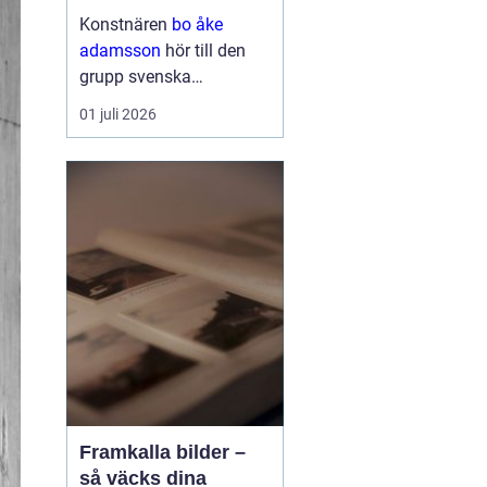
och bild
Konstnären
bo åke
adamsson
hör till den
grupp svenska
bildskapare som tyst
01 juli 2026
men konsekvent har
byggt upp en trogen
publik. Hans verk
återkommer ofta i
seriösa gallerier och
webbutiker, och det är
ingen slump. Ad...
Framkalla bilder –
så väcks dina