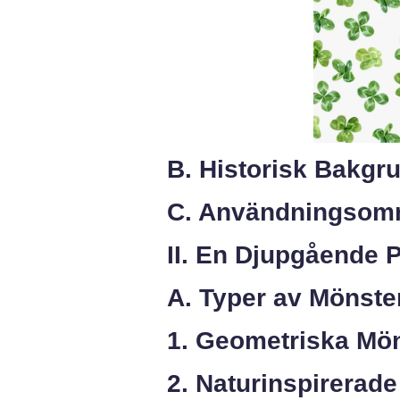
B. Historisk Bakgr
C. Användningsomr
II. En Djupgående 
A. Typer av Mönste
1. Geometriska Mö
2. Naturinspirerad