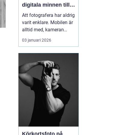
digitala minnen till
liv
Att fotografera har aldrig
varit enklare. Mobilen är
alltid med, kameran
fångar allt på några
03 januari 2026
sekunder och
minneskort rymmer
tusentals filer. Ändå är
många av våra
viktigaste stunder
gömda i map...
Körkortsfoto på