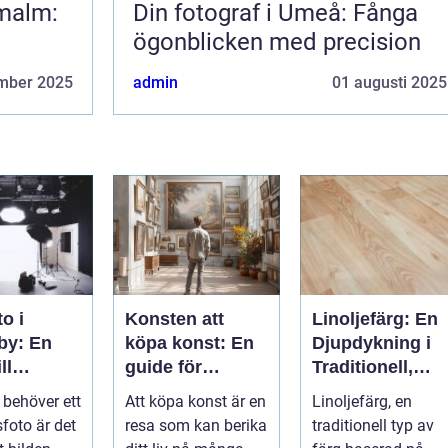
rmalm:
Din fotograf i Umeå: Fånga
ögonblicken med precision
mber 2025
admin
01 augusti 2025
o i
Konsten att
Linoljefärg: En
by: En
köpa konst: En
Djupdykning i
ll
guide för
Traditionell,
a bilder
nyfikna köpare
Naturlig och
behöver ett
Att köpa konst är en
Linoljefärg, en
Hållbar
sfoto är det
resa som kan berika
traditionell typ av
Målarfärg