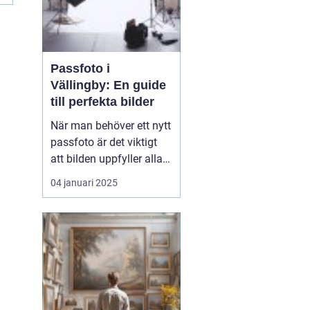
Passfoto i
Vällingby: En guide
till perfekta bilder
När man behöver ett nytt
passfoto är det viktigt
att bilden uppfyller alla
krav och standarder, och
04 januari 2025
det kan kännas
överväldigande för
många. I Vällingby finns
det flera alternativ för att
ta ett pass...