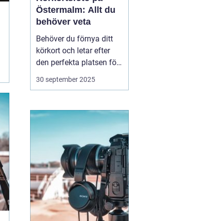
Östermalm: Allt du
behöver veta
Behöver du förnya ditt
körkort och letar efter
den perfekta platsen för
att ta ditt körkortsfoto?
30 september 2025
Då befinner du dig i rätt
del av Stockholm.
Östermalm erbjuder
många alternativ för att
få en ...