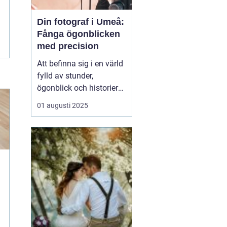
Din fotograf i Umeå:
Fånga ögonblicken
med precision
Att befinna sig i en värld
fylld av stunder,
ögonblick och historier
kan verkligen vara
01 augusti 2025
magiskt, särskilt när
dessa fångas genom
fotografins lins. I Umeå
finns det otaliga tillfällen
som är värda att f&o...