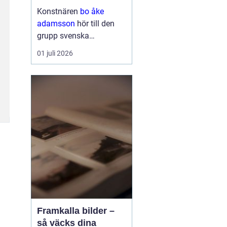
och bild
Konstnären
bo åke
adamsson
hör till den
grupp svenska
bildskapare som tyst
01 juli 2026
men konsekvent har
byggt upp en trogen
publik. Hans verk
återkommer ofta i
seriösa gallerier och
webbutiker, och det är
ingen slump. Ad...
Framkalla bilder –
så väcks dina