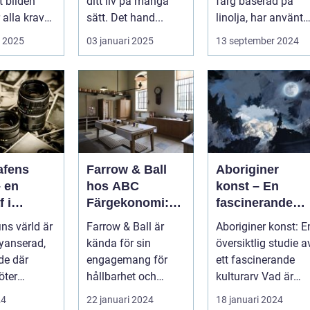
tt bilden
ditt liv på många
färg baserad på
 alla krav
sätt. Det hand...
linolja, har använts 
&ari...
i 2025
03 januari 2025
13 september 2024
afens
Farrow & Ball
Aboriginer
– en
hos ABC
konst – En
f i
Färgekonomi:
fascinerande
ing gör
vackra kulörer
resa in i det
ins värld är
Farrow & Ball är
Aboriginer konst: E
att bara
och
australiska
nyanserad,
kända för sin
översiktlig studie a
på en
miljömedvetenh
aboriginska
de där
engagemang för
ett fascinerande
et
kulturarvet
öter
hållbarhet och
kulturarv Vad är
miljö...
aboriginer konst
24
22 januari 2024
18 januari 2024
och ...