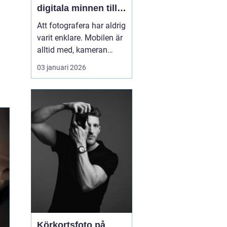
digitala minnen till
liv
Att fotografera har aldrig
varit enklare. Mobilen är
alltid med, kameran
fångar allt på några
03 januari 2026
sekunder och
minneskort rymmer
tusentals filer. Ändå är
många av våra
viktigaste stunder
gömda i map...
Körkortsfoto på