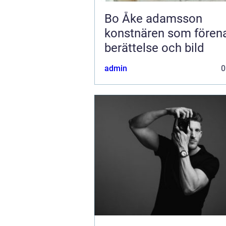
Bo Åke adamsson
konstnären som fören
berättelse och bild
admin
0