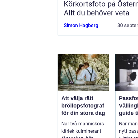
Körkortsfoto på Öste
Allt du behöver veta
Simon Hagberg
30 septe
Att välja rätt
Passfot
bröllopsfotograf
Välling
för din stora dag
guide ti
perfekt
När två människors
När man 
kärlek kulminerar i
nytt pas