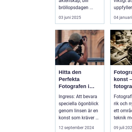
äktenskap, blir
viktigt a
bröllopsdagen ...
uppfyller
och s...
03 juni 2025
04 januar
Hitta den
Fotogr
Perfekta
konst 
Fotografen i
fotogra
Stockholm
Linköp
Ingress: Att bevara
Fotograf
mer än 
speciella ögonblick
rik och 
trycka 
genom linsen är en
ett områ
knapp
konst som kräver ett
teknik m
tr&au...
konstn...
12 september 2024
09 juli 20