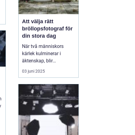
i
Att välja rätt
bröllopsfotograf för
din stora dag
När två människors
kärlek kulminerar i
äktenskap, blir
bröllopsdagen en av de
03 juni 2025
mest minnesvärda och
känslofyllda dagarna i
deras liv. Varje par
önskar att bevara dessa
n
ögonblick för att åte...
v