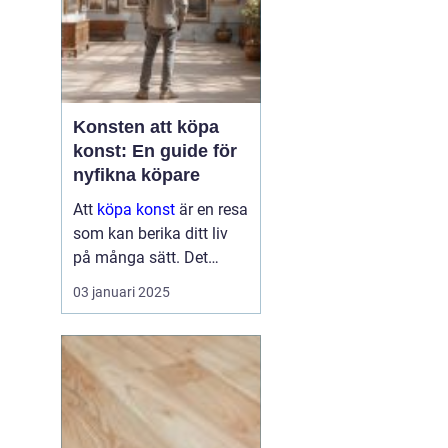
Konsten att köpa
konst: En guide för
nyfikna köpare
Att
köpa konst
är en resa
som kan berika ditt liv
på många sätt. Det
handlar om mer än att
03 januari 2025
bara hänga en tavla på
väggen. Det kan bli en
källa till inspirati...