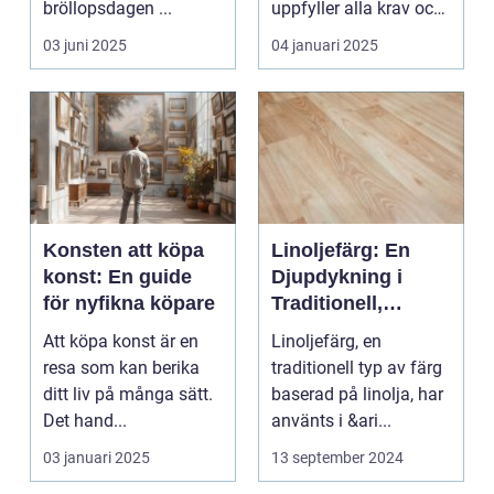
bröllopsdagen ...
uppfyller alla krav och
s...
03 juni 2025
04 januari 2025
Konsten att köpa
Linoljefärg: En
konst: En guide
Djupdykning i
för nyfikna köpare
Traditionell,
Naturlig och
Att köpa konst är en
Linoljefärg, en
Hållbar Målarfärg
resa som kan berika
traditionell typ av färg
ditt liv på många sätt.
baserad på linolja, har
Det hand...
använts i &ari...
03 januari 2025
13 september 2024