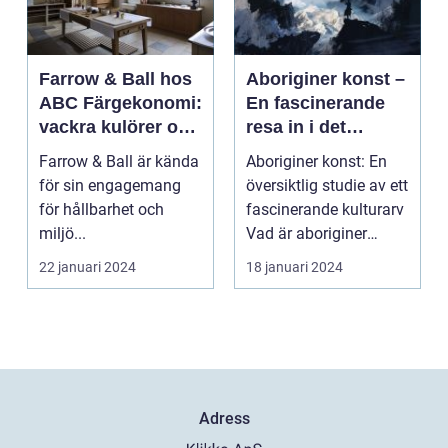
Farrow & Ball hos
Aboriginer konst –
ABC Färgekonomi:
En fascinerande
vackra kulörer och
resa in i det
miljömedvetenhet
australiska
Farrow & Ball är kända
Aboriginer konst: En
aboriginska
för sin engagemang
översiktlig studie av ett
kulturarvet
för hållbarhet och
fascinerande kulturarv
miljö...
Vad är aboriginer
konst och ...
22 januari 2024
18 januari 2024
Adress