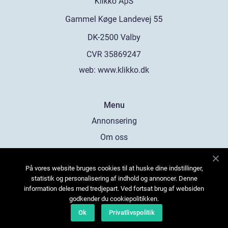
web:
www.klikko.dk
Menu
Annonsering
Om oss
Cookies
På vores website bruges cookies til at huske dine indstillinger,
Kontakta oss
statistik og personalisering af indhold og annoncer. Denne
Sitemap
information deles med tredjepart. Ved fortsat brug af websiden
godkender du cookiepolitikken.
Ok
Privatlivspolitik