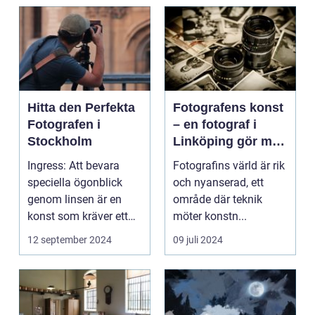
Hitta den Perfekta
Fotografens konst
Fotografen i
– en fotograf i
Stockholm
Linköping gör mer
än att bara trycka
Ingress: Att bevara
Fotografins värld är rik
på en knapp
speciella ögonblick
och nyanserad, ett
genom linsen är en
område där teknik
konst som kräver ett
möter konstn...
tr&au...
12 september 2024
09 juli 2024