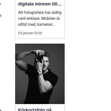
n
digitala minnen till
liv
Att fotografera har aldrig
e
varit enklare. Mobilen är
alltid med, kameran
fångar allt på några
03 januari 2026
sekunder och
minneskort rymmer
tusentals filer. Ändå är
många av våra
viktigaste stunder
gömda i map...
Körkortsfoto på