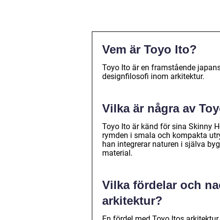
Vem är Toyo Ito?
Toyo Ito är en framstående japans
designfilosofi inom arkitektur.
Vilka är några av To
Toyo Ito är känd för sina Skinny H
rymden i smala och kompakta utry
han integrerar naturen i själva 
material.
Vilka fördelar och n
arkitektur?
En fördel med Toyo Itos arkitektur