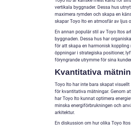
Toyo Ito är kanske mest känd för sin
vertikala byggnader. Dessa hus utnyt
maximera rymden och skapa en känsla
skapar Toyo Ito en atmosfär av ljus 
En annan populär stil av Toyo Itos ark
byggnaden. Dessa hus har organiska 
för att skapa en harmonisk kopplin
öppningar i strategiska positioner, l
föryngrande utrymme för sina kunder
Kvantitativa mätni
Toyo Ito har inte bara skapat visuel
för kvantitativa mätningar. Genom a
har Toyo Ito kunnat optimera energie
minska energiförbrukningen och använ
arkitektur.
En diskussion om hur olika Toyo Itos a