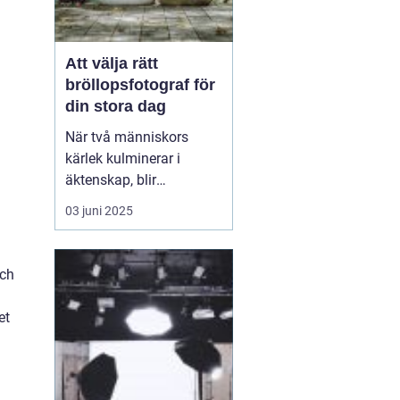
Att välja rätt
bröllopsfotograf för
din stora dag
När två människors
kärlek kulminerar i
äktenskap, blir
bröllopsdagen en av de
03 juni 2025
mest minnesvärda och
känslofyllda dagarna i
deras liv. Varje par
och
önskar att bevara dessa
ögonblick för att åte...
et