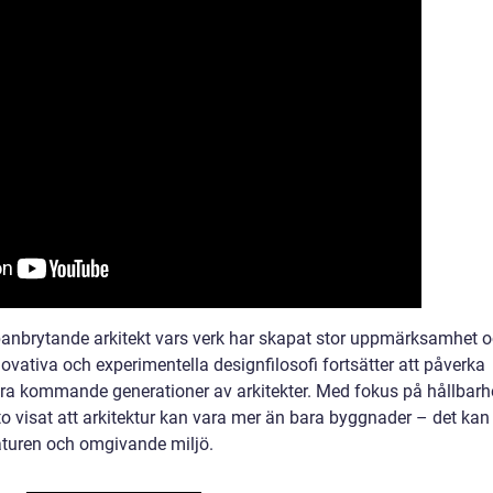
anbrytande arkitekt vars verk har skapat stor uppmärksamhet 
vativa och experimentella designfilosofi fortsätter att påverka
era kommande generationer av arkitekter. Med fokus på hållbarh
to visat att arkitektur kan vara mer än bara byggnader – det kan
aturen och omgivande miljö.