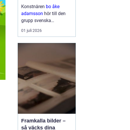
och bild
Konstnären
bo åke
adamsson
hör till den
grupp svenska
bildskapare som tyst
01 juli 2026
men konsekvent har
byggt upp en trogen
publik. Hans verk
återkommer ofta i
seriösa gallerier och
webbutiker, och det är
ingen slump. Ad...
Framkalla bilder –
så väcks dina