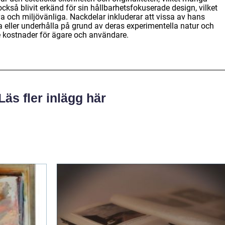
kså blivit erkänd för sin hållbarhetsfokuserade design, vilket
a och miljövänliga. Nackdelar inkluderar att vissa av hans
a eller underhålla på grund av deras experimentella natur och
e kostnader för ägare och användare.
Läs fler inlägg här