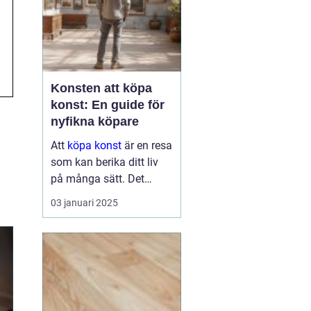
Konsten att köpa
konst: En guide för
nyfikna köpare
Att
köpa konst
är en resa
som kan berika ditt liv
på många sätt. Det
handlar om mer än att
03 januari 2025
bara hänga en tavla på
väggen. Det kan bli en
källa till inspirati...