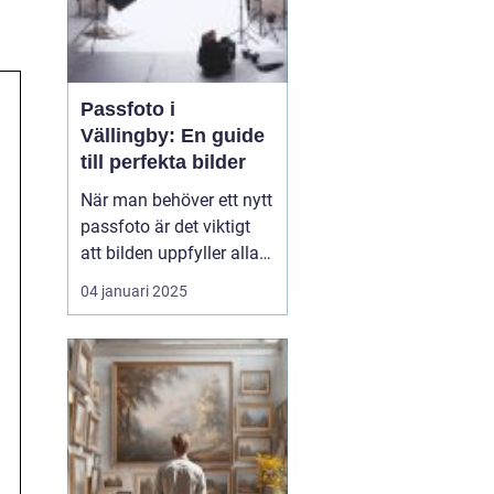
Passfoto i
Vällingby: En guide
till perfekta bilder
När man behöver ett nytt
passfoto är det viktigt
att bilden uppfyller alla
krav och standarder, och
04 januari 2025
det kan kännas
överväldigande för
många. I Vällingby finns
det flera alternativ för att
ta ett pass...