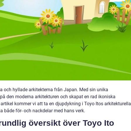
ika och hyllade arkitekterna från Japan. Med sin unika
l på den moderna arkitekturen och skapat en rad ikoniska
artikel kommer vi att ta en djupdykning i Toyo Itos arkitekturella
rska både för- och nackdelar med hans verk.
undlig översikt över Toyo Ito