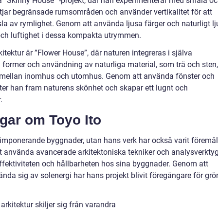
a ”Skinny House” -projekt, där han experimenterar med smala o
tjar begränsade rumsområden och använder vertikalitet för att
 av rymlighet. Genom att använda ljusa färger och naturligt lj
och luftighet i dessa kompakta utrymmen.
itektur är ”Flower House”, där naturen integreras i själva
former och användning av naturliga material, som trä och sten,
g mellan inomhus och utomhus. Genom att använda fönster och
yfter han fram naturens skönhet och skapar ett lugnt och
.
ngar om Toyo Ito
lt imponerande byggnader, utan hans verk har också varit föremål
tt använda avancerade arkitektoniska tekniker och analysverkty
ffektiviteten och hållbarheten hos sina byggnader. Genom att
da sig av solenergi har hans projekt blivit föregångare för grö
rkitektur skiljer sig från varandra