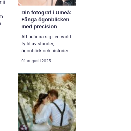
ill
Din fotograf i Umeå:
om
Fånga ögonblicken
n
med precision
Att befinna sig i en värld
fylld av stunder,
ögonblick och historier
kan verkligen vara
01 augusti 2025
magiskt, särskilt när
dessa fångas genom
fotografins lins. I Umeå
finns det otaliga tillfällen
som är värda att f&o...
h