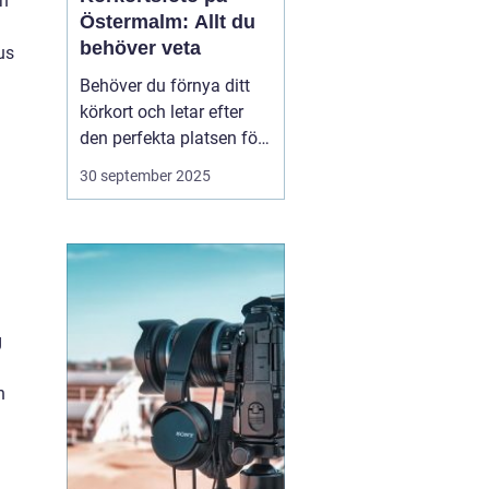
ch
Östermalm: Allt du
behöver veta
us
Behöver du förnya ditt
körkort och letar efter
den perfekta platsen för
att ta ditt körkortsfoto?
30 september 2025
Då befinner du dig i rätt
del av Stockholm.
Östermalm erbjuder
många alternativ för att
få en ...
g
n