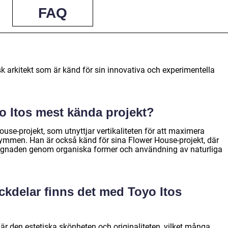
FAQ
k arkitekt som är känd för sin innovativa och experimentella
yo Itos mest kända projekt?
ouse-projekt, som utnyttjar vertikaliteten för att maximera
mmen. Han är också känd för sina Flower House-projekt, där
byggnaden genom organiska former och användning av naturliga
ackdelar finns det med Toyo Itos
 är den estetiska skönheten och originaliteten, vilket många