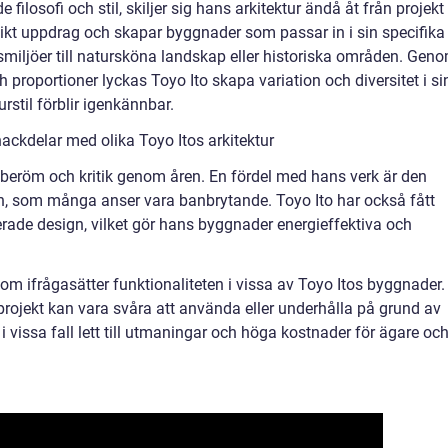
ilosofi och stil, skiljer sig hans arkitektur ändå åt från projekt t
unikt uppdrag och skapar byggnader som passar in i sin specifika
dsmiljöer till natursköna landskap eller historiska områden. Gen
 proportioner lyckas Toyo Ito skapa variation och diversitet i si
rstil förblir igenkännbar.
ackdelar med olika Toyo Itos arkitektur
e beröm och kritik genom åren. En fördel med hans verk är den
en, som många anser vara banbrytande. Toyo Ito har också fått
rade design, vilket gör hans byggnader energieffektiva och
som ifrågasätter funktionaliteten i vissa av Toyo Itos byggnader.
 projekt kan vara svåra att använda eller underhålla på grund av
i vissa fall lett till utmaningar och höga kostnader för ägare oc